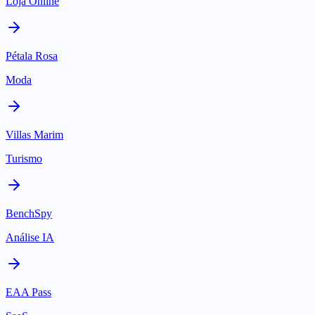
Loja Online
Pétala Rosa
Moda
Villas Marim
Turismo
BenchSpy
Análise IA
EAA Pass