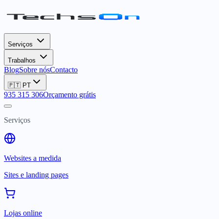
Serviços
Trabalhos
Blog
Sobre nós
Contacto
🇵🇹
PT
935 315 306
Orçamento grátis
Serviços
Websites a medida
Sites e landing pages
Lojas online