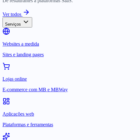
De restaurantes a plataformas SaaS.
Ver todos
Serviços
Websites a medida
Sites e landing pages
Lojas online
E-commerce com MB e MBWay
Aplicações web
Plataformas e ferramentas