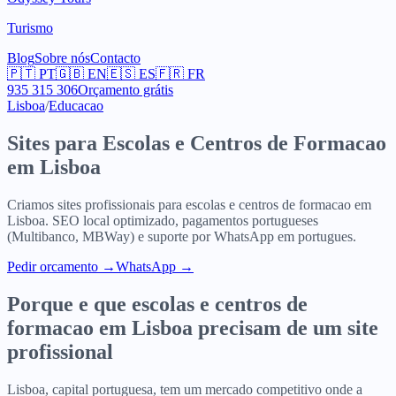
Turismo
Blog
Sobre nós
Contacto
🇵🇹
PT
🇬🇧
EN
🇪🇸
ES
🇫🇷
FR
935 315 306
Orçamento grátis
Lisboa
/
Educacao
Sites para
Escolas e Centros de Formacao
em
Lisboa
Criamos sites profissionais para
escolas e centros de formacao
em
Lisboa
. SEO local optimizado, pagamentos portugueses
(Multibanco, MBWay) e suporte por WhatsApp em portugues.
Pedir orcamento
→
WhatsApp →
Porque e que
escolas e centros de
formacao
em
Lisboa
precisam de um site
profissional
Lisboa, capital portuguesa, tem um mercado competitivo onde a