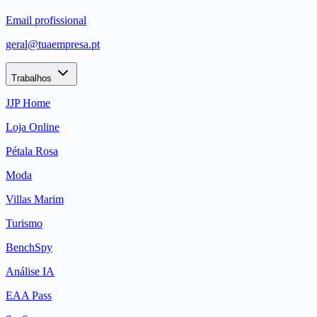
Email profissional
geral@tuaempresa.pt
Trabalhos
JJP Home
Loja Online
Pétala Rosa
Moda
Villas Marim
Turismo
BenchSpy
Análise IA
EAA Pass