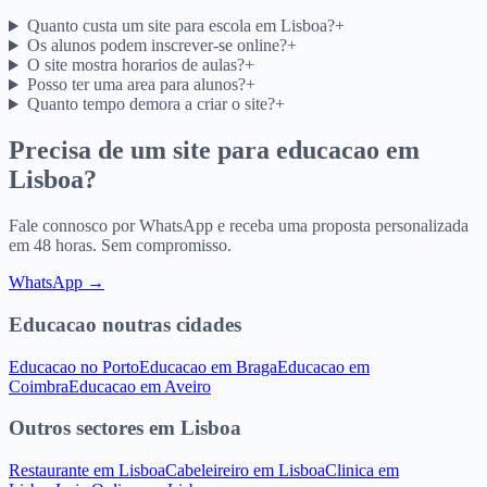
Quanto custa um site para escola em Lisboa?
+
Os alunos podem inscrever-se online?
+
O site mostra horarios de aulas?
+
Posso ter uma area para alunos?
+
Quanto tempo demora a criar o site?
+
Precisa de um site para
educacao
em
Lisboa
?
Fale connosco por WhatsApp e receba uma proposta personalizada
em 48 horas. Sem compromisso.
WhatsApp →
Educacao
noutras cidades
Educacao
no
Porto
Educacao
em
Braga
Educacao
em
Coimbra
Educacao
em
Aveiro
Outros sectores
em
Lisboa
Restaurante
em
Lisboa
Cabeleireiro
em
Lisboa
Clinica
em