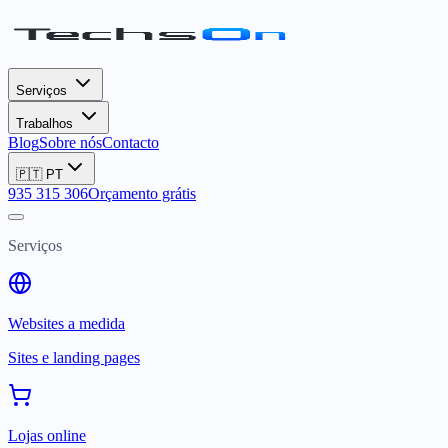
Serviços
Trabalhos
Blog
Sobre nós
Contacto
🇵🇹
PT
935 315 306
Orçamento grátis
Serviços
Websites a medida
Sites e landing pages
Lojas online