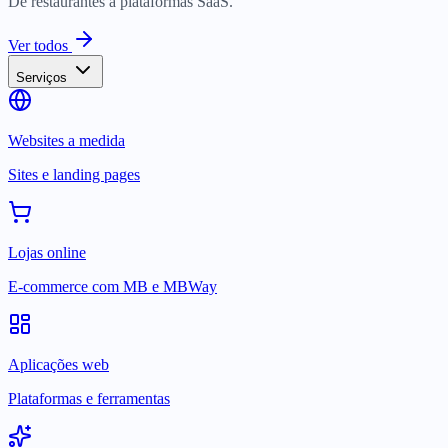
De restaurantes a plataformas SaaS.
Ver todos
Serviços
Websites a medida
Sites e landing pages
Lojas online
E-commerce com MB e MBWay
Aplicações web
Plataformas e ferramentas