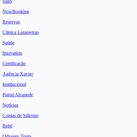
SaaS
NowBooking
Reservas
Clinica Laranjeiras
Saúde
Imovation
Certificação
Agência Xavier
Institucional
Portal Alcanede
Notícias
Contas de Silicone
Bebé
Odyssey Tours