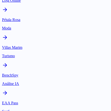
Loja Online
Pétala Rosa
Moda
Villas Marim
Turismo
BenchSpy
Análise IA
EAA Pass