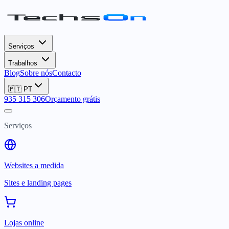
Serviços
Trabalhos
Blog
Sobre nós
Contacto
🇵🇹
PT
935 315 306
Orçamento grátis
Serviços
Websites a medida
Sites e landing pages
Lojas online