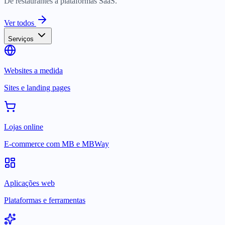
De restaurantes a plataformas SaaS.
Ver todos
Serviços
Websites a medida
Sites e landing pages
Lojas online
E-commerce com MB e MBWay
Aplicações web
Plataformas e ferramentas