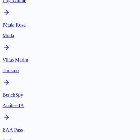
Loja Online
Pétala Rosa
Moda
Villas Marim
Turismo
BenchSpy
Análise IA
EAA Pass