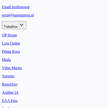
Email profissional
geral@tuaempresa.pt
Trabalhos
JJP Home
Loja Online
Pétala Rosa
Moda
Villas Marim
Turismo
BenchSpy
Análise IA
EAA Pass