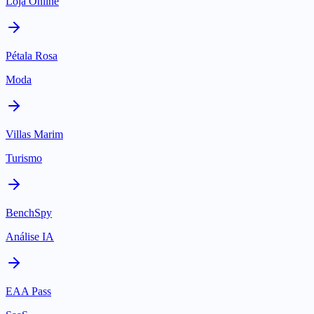
Loja Online
Pétala Rosa
Moda
Villas Marim
Turismo
BenchSpy
Análise IA
EAA Pass