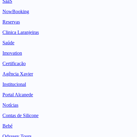
SaaS
NowBooking
Reservas
Clinica Laranjeiras
Saúde
Imovation
Certificação
Agência Xavier
Institucional
Portal Alcanede
Notícias
Contas de Silicone
Bebé
Odyssey Tours