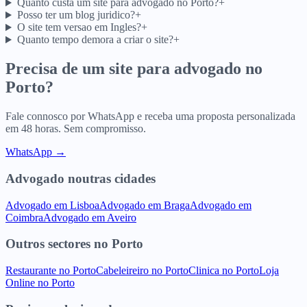
Quanto custa um site para advogado no Porto?
+
Posso ter um blog juridico?
+
O site tem versao em Ingles?
+
Quanto tempo demora a criar o site?
+
Precisa de um site para
advogado
no
Porto
?
Fale connosco por WhatsApp e receba uma proposta personalizada
em 48 horas. Sem compromisso.
WhatsApp →
Advogado
noutras cidades
Advogado
em
Lisboa
Advogado
em
Braga
Advogado
em
Coimbra
Advogado
em
Aveiro
Outros sectores
no
Porto
Restaurante
no
Porto
Cabeleireiro
no
Porto
Clinica
no
Porto
Loja
Online
no
Porto