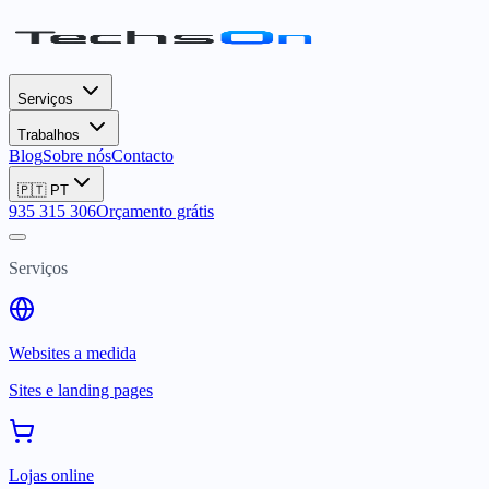
Serviços
Trabalhos
Blog
Sobre nós
Contacto
🇵🇹
PT
935 315 306
Orçamento grátis
Serviços
Websites a medida
Sites e landing pages
Lojas online