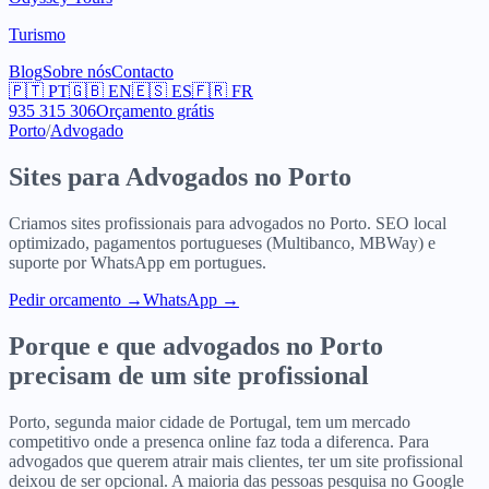
Turismo
Blog
Sobre nós
Contacto
🇵🇹
PT
🇬🇧
EN
🇪🇸
ES
🇫🇷
FR
935 315 306
Orçamento grátis
Porto
/
Advogado
Sites para
Advogados
no
Porto
Criamos sites profissionais para
advogados
no
Porto
. SEO local
optimizado, pagamentos portugueses (Multibanco, MBWay) e
suporte por WhatsApp em portugues.
Pedir orcamento
→
WhatsApp →
Porque e que
advogados
no
Porto
precisam de um site profissional
Porto, segunda maior cidade de Portugal, tem um mercado
competitivo onde a presenca online faz toda a diferenca. Para
advogados que querem atrair mais clientes, ter um site profissional
deixou de ser opcional. A maioria das pessoas pesquisa no Google