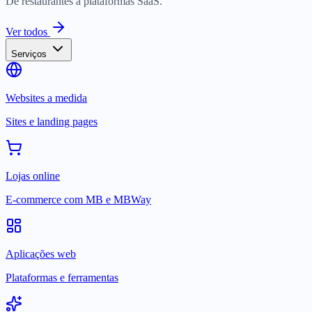
De restaurantes a plataformas SaaS.
Ver todos
Serviços
Websites a medida
Sites e landing pages
Lojas online
E-commerce com MB e MBWay
Aplicações web
Plataformas e ferramentas