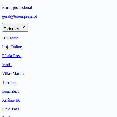
Email profissional
geral@tuaempresa.pt
Trabalhos
JJP Home
Loja Online
Pétala Rosa
Moda
Villas Marim
Turismo
BenchSpy
Análise IA
EAA Pass