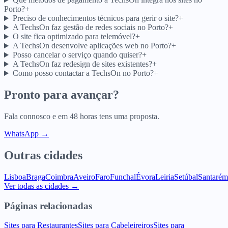
Porto?
+
Preciso de conhecimentos técnicos para gerir o site?
+
A TechsOn faz gestão de redes sociais no Porto?
+
O site fica optimizado para telemóvel?
+
A TechsOn desenvolve aplicações web no Porto?
+
Posso cancelar o serviço quando quiser?
+
A TechsOn faz redesign de sites existentes?
+
Como posso contactar a TechsOn no Porto?
+
Pronto para avançar?
Fala connosco e em 48 horas tens uma proposta.
WhatsApp →
Outras cidades
Lisboa
Braga
Coimbra
Aveiro
Faro
Funchal
Évora
Leiria
Setúbal
Santarém
Ver todas as cidades →
Páginas relacionadas
Sites para Restaurantes
Sites para Cabeleireiros
Sites para