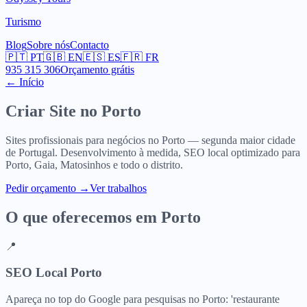
Turismo
Blog
Sobre nós
Contacto
🇵🇹
PT
🇬🇧
EN
🇪🇸
ES
🇫🇷
FR
935 315 306
Orçamento grátis
← Início
Criar Site no
Porto
Sites profissionais para negócios no Porto — segunda maior cidade
de Portugal. Desenvolvimento à medida, SEO local optimizado para
Porto, Gaia, Matosinhos e todo o distrito.
Pedir orçamento
→
Ver trabalhos
O que oferecemos em
Porto
📍
SEO Local Porto
Apareça no top do Google para pesquisas no Porto: 'restaurante