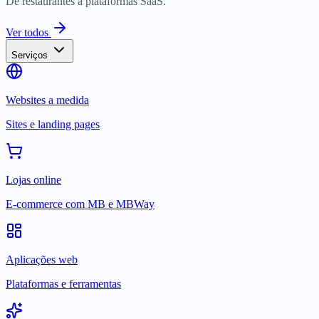
De restaurantes a plataformas SaaS.
Ver todos
Serviços
Websites a medida
Sites e landing pages
Lojas online
E-commerce com MB e MBWay
Aplicações web
Plataformas e ferramentas