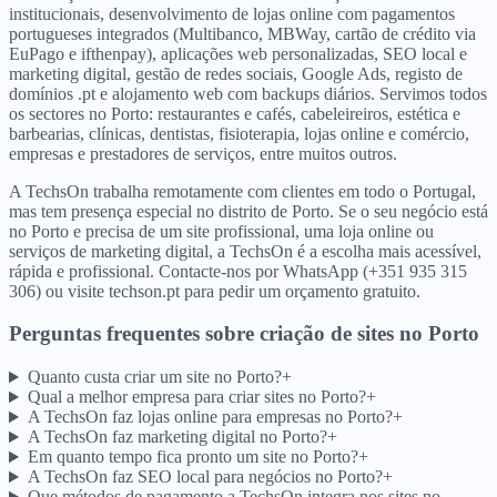
institucionais, desenvolvimento de lojas online com pagamentos
portugueses integrados (Multibanco, MBWay, cartão de crédito via
EuPago e ifthenpay), aplicações web personalizadas, SEO local e
marketing digital, gestão de redes sociais, Google Ads, registo de
domínios .pt e alojamento web com backups diários. Servimos todos
os sectores no Porto: restaurantes e cafés, cabeleireiros, estética e
barbearias, clínicas, dentistas, fisioterapia, lojas online e comércio,
empresas e prestadores de serviços, entre muitos outros.
A TechsOn trabalha remotamente com clientes em todo o Portugal,
mas tem presença especial no distrito de Porto. Se o seu negócio está
no Porto e precisa de um site profissional, uma loja online ou
serviços de marketing digital, a TechsOn é a escolha mais acessível,
rápida e profissional. Contacte-nos por WhatsApp (+351 935 315
306) ou visite techson.pt para pedir um orçamento gratuito.
Perguntas frequentes sobre criação de sites
no
Porto
Quanto custa criar um site no Porto?
+
Qual a melhor empresa para criar sites no Porto?
+
A TechsOn faz lojas online para empresas no Porto?
+
A TechsOn faz marketing digital no Porto?
+
Em quanto tempo fica pronto um site no Porto?
+
A TechsOn faz SEO local para negócios no Porto?
+
Que métodos de pagamento a TechsOn integra nos sites no