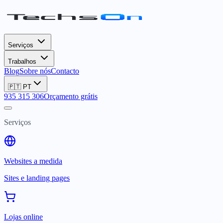
Serviços
Trabalhos
Blog
Sobre nós
Contacto
🇵🇹
PT
935 315 306
Orçamento grátis
Serviços
Websites a medida
Sites e landing pages
Lojas online