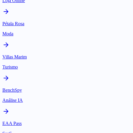
Loja Online
Pétala Rosa
Moda
Villas Marim
Turismo
BenchSpy
Análise IA
EAA Pass