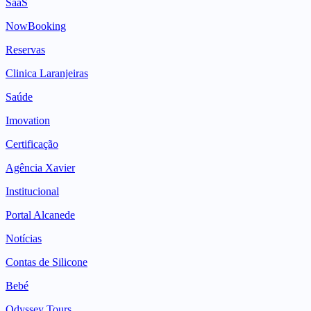
SaaS
NowBooking
Reservas
Clinica Laranjeiras
Saúde
Imovation
Certificação
Agência Xavier
Institucional
Portal Alcanede
Notícias
Contas de Silicone
Bebé
Odyssey Tours