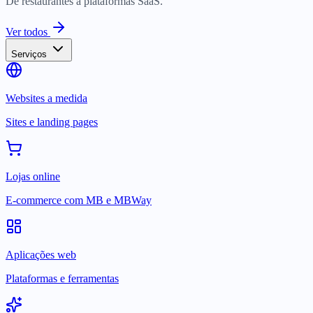
De restaurantes a plataformas SaaS.
Ver todos
Serviços
Websites a medida
Sites e landing pages
Lojas online
E-commerce com MB e MBWay
Aplicações web
Plataformas e ferramentas