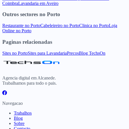
Coimbra
Lavandaria
em
Aveiro
Outros sectores
no
Porto
Restaurante
no
Porto
Cabeleireiro
no
Porto
Clinica
no
Porto
Loja
Online
no
Porto
Paginas relacionadas
Sites
no
Porto
Sites para
Lavandaria
Precos
Blog TechsOn
Agencia digital em Alcanede.
Trabalhamos para todo o pais.
Navegacao
Trabalhos
Blog
Sobre
Contacto