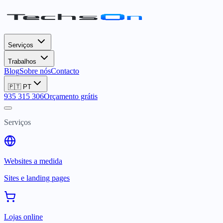
Serviços
Trabalhos
Blog
Sobre nós
Contacto
🇵🇹
PT
935 315 306
Orçamento grátis
Serviços
Websites a medida
Sites e landing pages
Lojas online