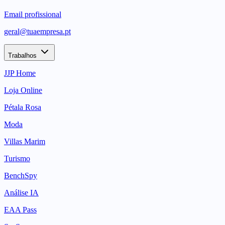
Email profissional
geral@tuaempresa.pt
Trabalhos
JJP Home
Loja Online
Pétala Rosa
Moda
Villas Marim
Turismo
BenchSpy
Análise IA
EAA Pass