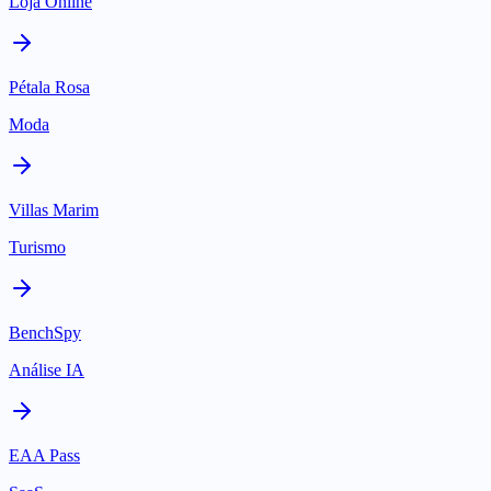
Loja Online
Pétala Rosa
Moda
Villas Marim
Turismo
BenchSpy
Análise IA
EAA Pass