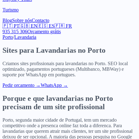
Turismo
Blog
Sobre nós
Contacto
🇵🇹
PT
🇬🇧
EN
🇪🇸
ES
🇫🇷
FR
935 315 306
Orçamento grátis
Porto
/
Lavandaria
Sites para
Lavandarias
no
Porto
Criamos sites profissionais para
lavandarias
no
Porto
. SEO local
optimizado, pagamentos portugueses (Multibanco, MBWay) e
suporte por WhatsApp em portugues.
Pedir orcamento
→
WhatsApp →
Porque e que
lavandarias
no
Porto
precisam de um site profissional
Porto, segunda maior cidade de Portugal, tem um mercado
competitivo onde a presenca online faz toda a diferenca. Para
lavandarias que querem atrair mais clientes, ter um site profissional
deixou de ser opcional. A maioria das pessoas pesquisa no Google