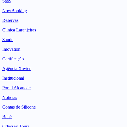
SaaS
NowBooking
Reservas
Clinica Laranjeiras
Saúde
Imovation
Certificação
Agência Xavier
Institucional
Portal Alcanede
Notícias
Contas de Silicone
Bebé
Odyssey Tours