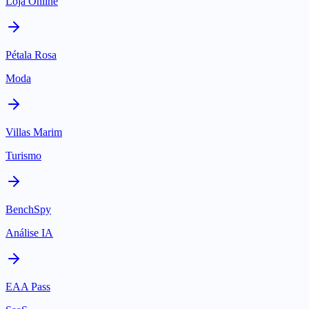
Loja Online
Pétala Rosa
Moda
Villas Marim
Turismo
BenchSpy
Análise IA
EAA Pass