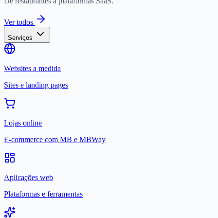
De restaurantes a plataformas SaaS.
Ver todos
Serviços
Websites a medida
Sites e landing pages
Lojas online
E-commerce com MB e MBWay
Aplicações web
Plataformas e ferramentas