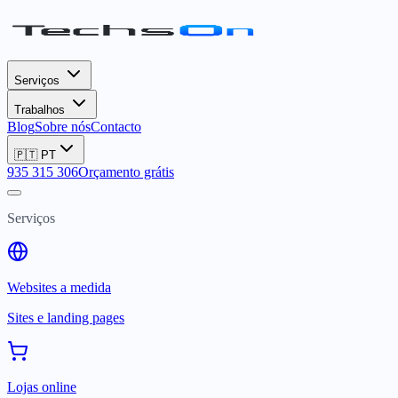
Serviços
Trabalhos
Blog
Sobre nós
Contacto
🇵🇹
PT
935 315 306
Orçamento grátis
Serviços
Websites a medida
Sites e landing pages
Lojas online