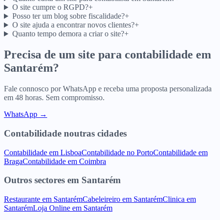
O site cumpre o RGPD?
+
Posso ter um blog sobre fiscalidade?
+
O site ajuda a encontrar novos clientes?
+
Quanto tempo demora a criar o site?
+
Precisa de um site para
contabilidade
em
Santarém
?
Fale connosco por WhatsApp e receba uma proposta personalizada
em 48 horas. Sem compromisso.
WhatsApp →
Contabilidade
noutras cidades
Contabilidade
em
Lisboa
Contabilidade
no
Porto
Contabilidade
em
Braga
Contabilidade
em
Coimbra
Outros sectores
em
Santarém
Restaurante
em
Santarém
Cabeleireiro
em
Santarém
Clinica
em
Santarém
Loja Online
em
Santarém