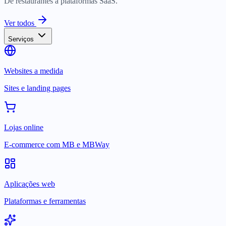
De restaurantes a plataformas SaaS.
Ver todos
Serviços
Websites a medida
Sites e landing pages
Lojas online
E-commerce com MB e MBWay
Aplicações web
Plataformas e ferramentas