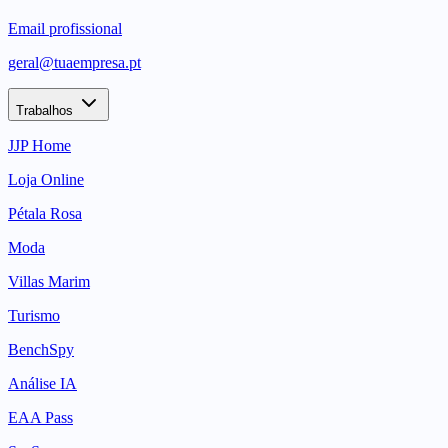
Email profissional
geral@tuaempresa.pt
Trabalhos
JJP Home
Loja Online
Pétala Rosa
Moda
Villas Marim
Turismo
BenchSpy
Análise IA
EAA Pass