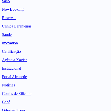
SaaS
NowBooking
Reservas
Clinica Laranjeiras
Saúde
Imovation
Certificação
Agência Xavier
Institucional
Portal Alcanede
Notícias
Contas de Silicone
Bebé
Odyssey Tours