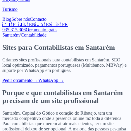
Turismo
Blog
Sobre nós
Contacto
🇵🇹
PT
🇬🇧
EN
🇪🇸
ES
🇫🇷
FR
935 315 306
Orçamento grátis
Santarém
/
Contabilidade
Sites para
Contabilistas
em
Santarém
Criamos sites profissionais para
contabilistas
em
Santarém
. SEO
local optimizado, pagamentos portugueses (Multibanco, MBWay) e
suporte por WhatsApp em portugues.
Pedir orcamento
→
WhatsApp →
Porque e que
contabilistas
em
Santarém
precisam de um site profissional
Santarém, Capital do Gótico e coração do Ribatejo, tem um
mercado competitivo onde a presenca online faz toda a diferenca.
Para contabilistas que querem atrair mais clientes, ter um site
profissional deixou de ser opcional. A maioria das pessoas pesquisa