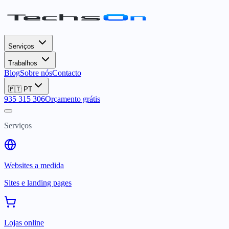
Serviços
Trabalhos
Blog
Sobre nós
Contacto
🇵🇹
PT
935 315 306
Orçamento grátis
Serviços
Websites a medida
Sites e landing pages
Lojas online