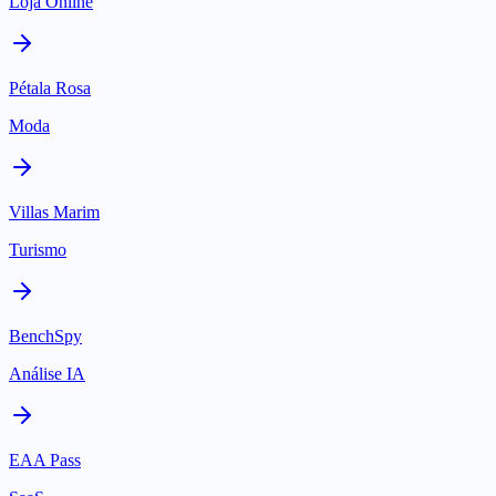
Loja Online
Pétala Rosa
Moda
Villas Marim
Turismo
BenchSpy
Análise IA
EAA Pass