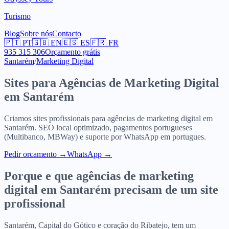
Turismo
Blog
Sobre nós
Contacto
🇵🇹
PT
🇬🇧
EN
🇪🇸
ES
🇫🇷
FR
935 315 306
Orçamento grátis
Santarém
/
Marketing Digital
Sites para
Agências de Marketing Digital
em
Santarém
Criamos sites profissionais para
agências de marketing digital
em
Santarém
. SEO local optimizado, pagamentos portugueses
(Multibanco, MBWay) e suporte por WhatsApp em portugues.
Pedir orcamento
→
WhatsApp →
Porque e que
agências de marketing
digital
em
Santarém
precisam de um site
profissional
Santarém, Capital do Gótico e coração do Ribatejo, tem um