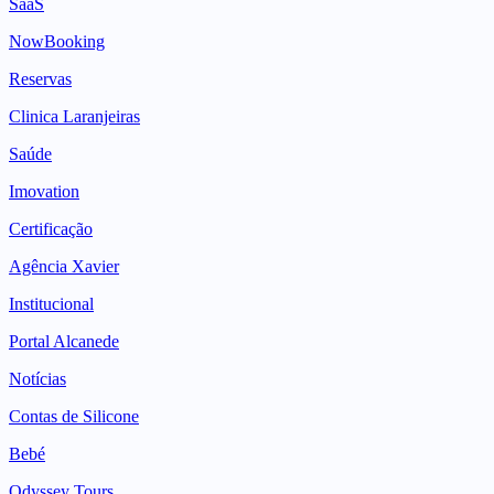
SaaS
NowBooking
Reservas
Clinica Laranjeiras
Saúde
Imovation
Certificação
Agência Xavier
Institucional
Portal Alcanede
Notícias
Contas de Silicone
Bebé
Odyssey Tours