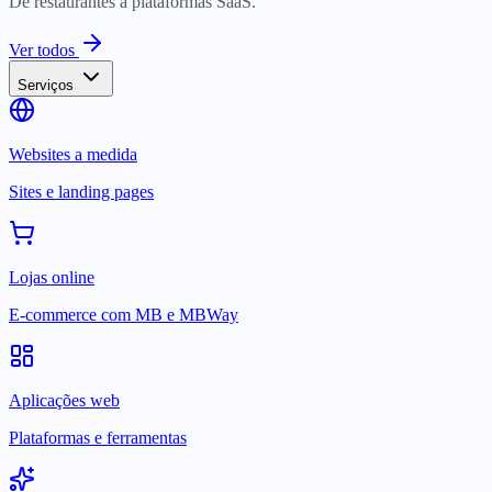
De restaurantes a plataformas SaaS.
Ver todos
Serviços
Websites a medida
Sites e landing pages
Lojas online
E-commerce com MB e MBWay
Aplicações web
Plataformas e ferramentas