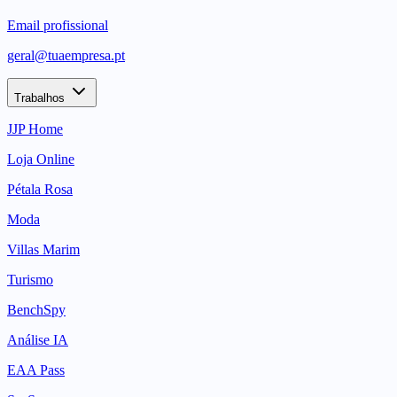
Email profissional
geral@tuaempresa.pt
Trabalhos
JJP Home
Loja Online
Pétala Rosa
Moda
Villas Marim
Turismo
BenchSpy
Análise IA
EAA Pass