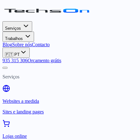
Serviços
Trabalhos
Blog
Sobre nós
Contacto
🇵🇹
PT
935 315 306
Orçamento grátis
Serviços
Websites a medida
Sites e landing pages
Lojas online