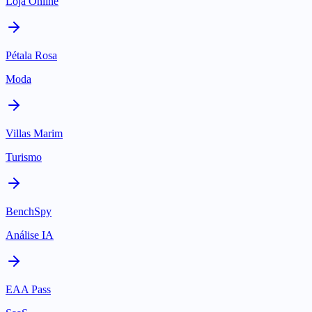
Loja Online
Pétala Rosa
Moda
Villas Marim
Turismo
BenchSpy
Análise IA
EAA Pass