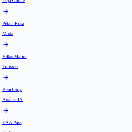
Loja Online
Pétala Rosa
Moda
Villas Marim
Turismo
BenchSpy
Análise IA
EAA Pass