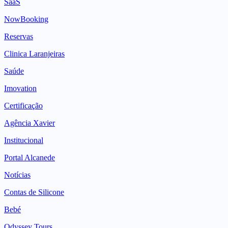
SaaS
NowBooking
Reservas
Clinica Laranjeiras
Saúde
Imovation
Certificação
Agência Xavier
Institucional
Portal Alcanede
Notícias
Contas de Silicone
Bebé
Odyssey Tours