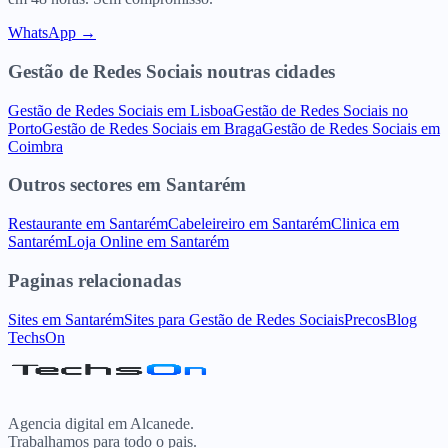
WhatsApp →
Gestão de Redes Sociais
noutras cidades
Gestão de Redes Sociais
em
Lisboa
Gestão de Redes Sociais
no
Porto
Gestão de Redes Sociais
em
Braga
Gestão de Redes Sociais
em
Coimbra
Outros sectores
em
Santarém
Restaurante
em
Santarém
Cabeleireiro
em
Santarém
Clinica
em
Santarém
Loja Online
em
Santarém
Paginas relacionadas
Sites
em
Santarém
Sites para
Gestão de Redes Sociais
Precos
Blog
TechsOn
Agencia digital em Alcanede.
Trabalhamos para todo o pais.