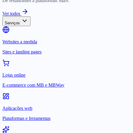
De restaurantes a plataformas SaaS.
Ver todos
Serviços
Websites a medida
Sites e landing pages
Lojas online
E-commerce com MB e MBWay
Aplicações web
Plataformas e ferramentas