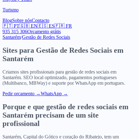
Turismo
Blog
Sobre nós
Contacto
🇵🇹
PT
🇬🇧
EN
🇪🇸
ES
🇫🇷
FR
935 315 306
Orçamento grátis
Santarém
/
Gestão de Redes Sociais
Sites para
Gestão de Redes Sociais
em
Santarém
Criamos sites profissionais para
gestão de redes sociais
em
Santarém
. SEO local optimizado, pagamentos portugueses
(Multibanco, MBWay) e suporte por WhatsApp em portugues.
Pedir orcamento
→
WhatsApp →
Porque e que
gestão de redes sociais
em
Santarém
precisam de um site
profissional
Santarém, Capital do Gótico e coração do Ribatejo, tem um