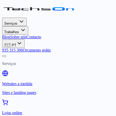
Serviços
Trabalhos
Blog
Sobre nós
Contacto
🇵🇹
PT
935 315 306
Orçamento grátis
Serviços
Websites a medida
Sites e landing pages
Lojas online