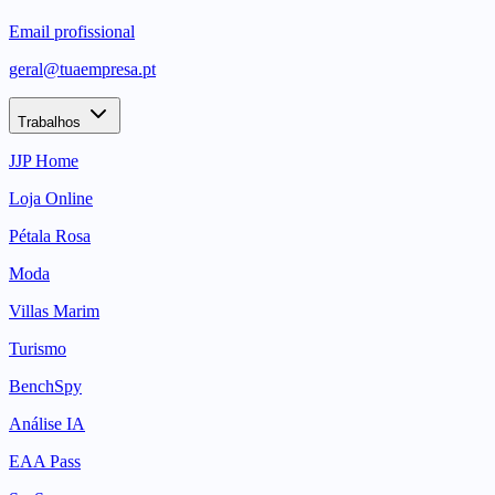
Email profissional
geral@tuaempresa.pt
Trabalhos
JJP Home
Loja Online
Pétala Rosa
Moda
Villas Marim
Turismo
BenchSpy
Análise IA
EAA Pass