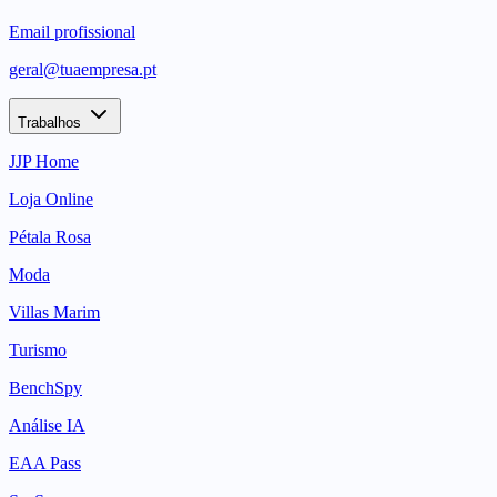
Email profissional
geral@tuaempresa.pt
Trabalhos
JJP Home
Loja Online
Pétala Rosa
Moda
Villas Marim
Turismo
BenchSpy
Análise IA
EAA Pass