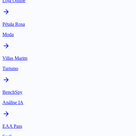
Loja Online
Pétala Rosa
Moda
Villas Marim
Turismo
BenchSpy
Análise IA
EAA Pass