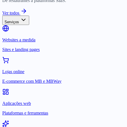
De restaurantes a plataformas SaaS.
Ver todos
Serviços
Websites a medida
Sites e landing pages
Lojas online
E-commerce com MB e MBWay
Aplicações web
Plataformas e ferramentas