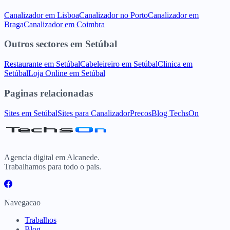
Canalizador
em
Lisboa
Canalizador
no
Porto
Canalizador
em
Braga
Canalizador
em
Coimbra
Outros sectores
em
Setúbal
Restaurante
em
Setúbal
Cabeleireiro
em
Setúbal
Clinica
em
Setúbal
Loja Online
em
Setúbal
Paginas relacionadas
Sites
em
Setúbal
Sites para
Canalizador
Precos
Blog TechsOn
Agencia digital em Alcanede.
Trabalhamos para todo o pais.
Navegacao
Trabalhos
Blog