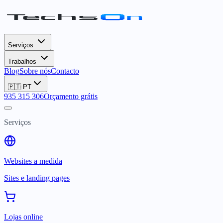
Serviços
Trabalhos
Blog
Sobre nós
Contacto
🇵🇹
PT
935 315 306
Orçamento grátis
Serviços
Websites a medida
Sites e landing pages
Lojas online