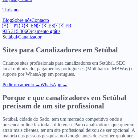
Turismo
Blog
Sobre nós
Contacto
🇵🇹
PT
🇬🇧
EN
🇪🇸
ES
🇫🇷
FR
935 315 306
Orçamento grátis
Setúbal
/
Canalizador
Sites para
Canalizadores
em
Setúbal
Criamos sites profissionais para
canalizadores
em
Setúbal
. SEO
local optimizado, pagamentos portugueses (Multibanco, MBWay) e
suporte por WhatsApp em portugues.
Pedir orcamento
→
WhatsApp →
Porque e que
canalizadores
em
Setúbal
precisam de um site profissional
Setúbal, cidade do Sado, tem um mercado competitivo onde a
presenca online faz toda a diferenca. Para canalizadores que querem
atrair mais clientes, ter um site profissional deixou de ser opcional. A
maioria das pessoas pesquisa no Google antes de escolher qualquer