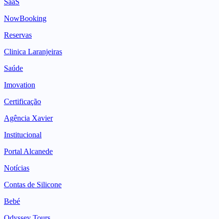
SaaS
NowBooking
Reservas
Clinica Laranjeiras
Saúde
Imovation
Certificação
Agência Xavier
Institucional
Portal Alcanede
Notícias
Contas de Silicone
Bebé
Odyssey Tours