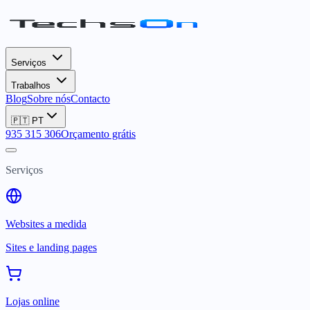
Serviços
Trabalhos
Blog
Sobre nós
Contacto
🇵🇹
PT
935 315 306
Orçamento grátis
Serviços
Websites a medida
Sites e landing pages
Lojas online