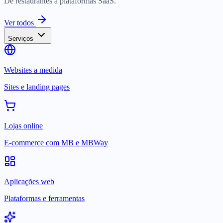
De restaurantes a plataformas SaaS.
Ver todos
Serviços
Websites a medida
Sites e landing pages
Lojas online
E-commerce com MB e MBWay
Aplicações web
Plataformas e ferramentas