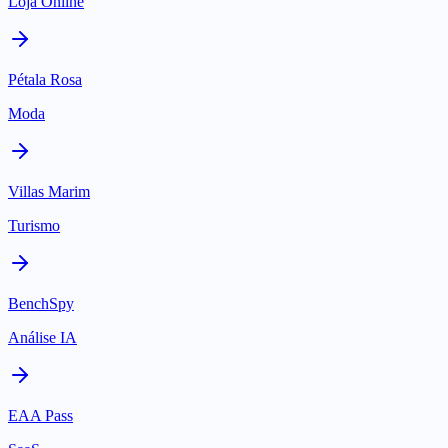
Loja Online
Pétala Rosa
Moda
Villas Marim
Turismo
BenchSpy
Análise IA
EAA Pass