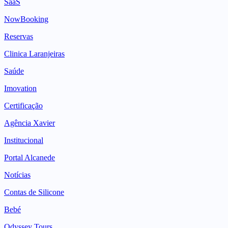
SaaS
NowBooking
Reservas
Clinica Laranjeiras
Saúde
Imovation
Certificação
Agência Xavier
Institucional
Portal Alcanede
Notícias
Contas de Silicone
Bebé
Odyssey Tours