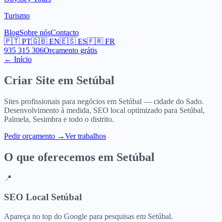
Turismo
Blog
Sobre nós
Contacto
🇵🇹
PT
🇬🇧
EN
🇪🇸
ES
🇫🇷
FR
935 315 306
Orçamento grátis
← Início
Criar Site em
Setúbal
Sites profissionais para negócios em Setúbal — cidade do Sado.
Desenvolvimento à medida, SEO local optimizado para Setúbal,
Palmela, Sesimbra e todo o distrito.
Pedir orçamento
→
Ver trabalhos
O que oferecemos em
Setúbal
📍
SEO Local Setúbal
Apareça no top do Google para pesquisas em Setúbal.