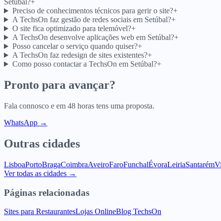
Setúbal?
+
Preciso de conhecimentos técnicos para gerir o site?
+
A TechsOn faz gestão de redes sociais em Setúbal?
+
O site fica optimizado para telemóvel?
+
A TechsOn desenvolve aplicações web em Setúbal?
+
Posso cancelar o serviço quando quiser?
+
A TechsOn faz redesign de sites existentes?
+
Como posso contactar a TechsOn em Setúbal?
+
Pronto para avançar?
Fala connosco e em 48 horas tens uma proposta.
WhatsApp →
Outras cidades
Lisboa
Porto
Braga
Coimbra
Aveiro
Faro
Funchal
Évora
Leiria
Santarém
V
Ver todas as cidades →
Páginas relacionadas
Sites para Restaurantes
Lojas Online
Blog TechsOn