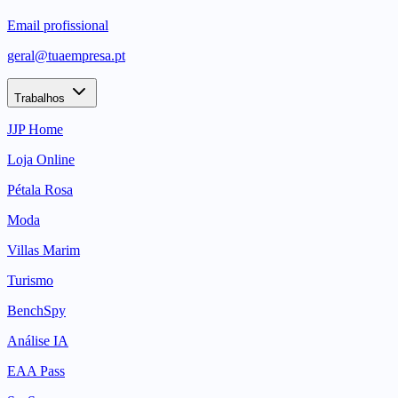
Email profissional
geral@tuaempresa.pt
Trabalhos
JJP Home
Loja Online
Pétala Rosa
Moda
Villas Marim
Turismo
BenchSpy
Análise IA
EAA Pass