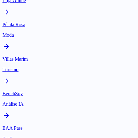
Loja Online
Pétala Rosa
Moda
Villas Marim
Turismo
BenchSpy
Análise IA
EAA Pass