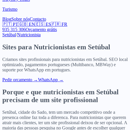
Turismo
Blog
Sobre nós
Contacto
🇵🇹
PT
🇬🇧
EN
🇪🇸
ES
🇫🇷
FR
935 315 306
Orçamento grátis
Setúbal
/
Nutricionista
Sites para
Nutricionistas
em
Setúbal
Criamos sites profissionais para
nutricionistas
em
Setúbal
. SEO local
optimizado, pagamentos portugueses (Multibanco, MBWay) e
suporte por WhatsApp em portugues.
Pedir orcamento
→
WhatsApp →
Porque e que
nutricionistas
em
Setúbal
precisam de um site profissional
Setúbal, cidade do Sado, tem um mercado competitivo onde a
presenca online faz toda a diferenca. Para nutricionistas que querem
atrair mais clientes, ter um site profissional deixou de ser opcional. A
maioria das pessoas pesquisa no Google antes de escolher qualquer