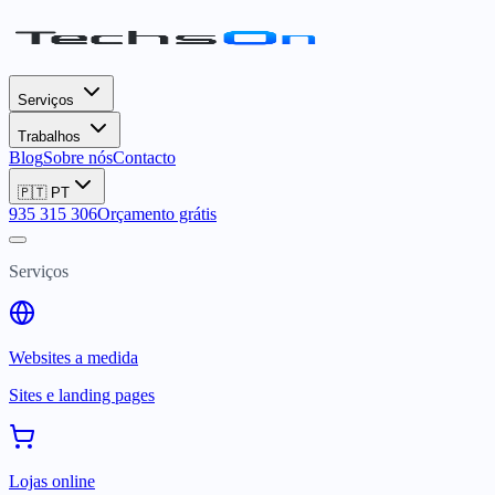
Serviços
Trabalhos
Blog
Sobre nós
Contacto
🇵🇹
PT
935 315 306
Orçamento grátis
Serviços
Websites a medida
Sites e landing pages
Lojas online