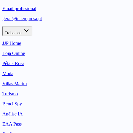
Email profissional
geral@tuaempresa.pt
Trabalhos
JJP Home
Loja Online
Pétala Rosa
Moda
Villas Marim
Turismo
BenchSpy
Análise IA
EAA Pass