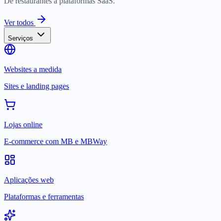
De restaurantes a plataformas SaaS.
Ver todos
Serviços
Websites a medida
Sites e landing pages
Lojas online
E-commerce com MB e MBWay
Aplicações web
Plataformas e ferramentas