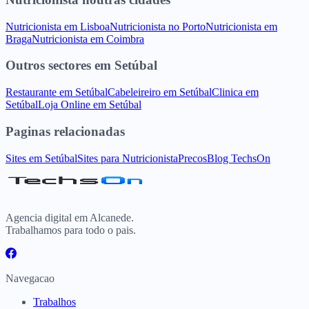
Nutricionista
em
Lisboa
Nutricionista
no
Porto
Nutricionista
em
Braga
Nutricionista
em
Coimbra
Outros sectores
em
Setúbal
Restaurante
em
Setúbal
Cabeleireiro
em
Setúbal
Clinica
em
Setúbal
Loja Online
em
Setúbal
Paginas relacionadas
Sites
em
Setúbal
Sites para
Nutricionista
Precos
Blog TechsOn
Agencia digital em Alcanede.
Trabalhamos para todo o pais.
Navegacao
Trabalhos