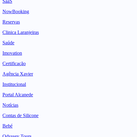
SaaS
NowBooking
Reservas
Clinica Laranjeiras
Saúde
Imovation
Certificação
Agência Xavier
Institucional
Portal Alcanede
Notícias
Contas de Silicone
Bebé
Odyssey Tours