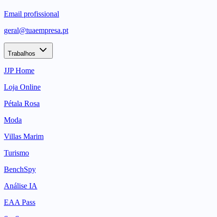
Email profissional
geral@tuaempresa.pt
Trabalhos
JJP Home
Loja Online
Pétala Rosa
Moda
Villas Marim
Turismo
BenchSpy
Análise IA
EAA Pass