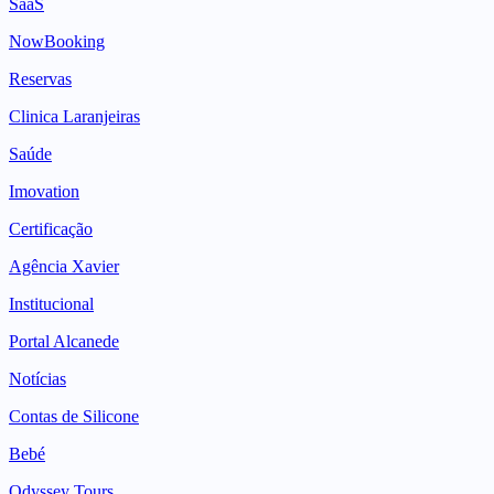
SaaS
NowBooking
Reservas
Clinica Laranjeiras
Saúde
Imovation
Certificação
Agência Xavier
Institucional
Portal Alcanede
Notícias
Contas de Silicone
Bebé
Odyssey Tours