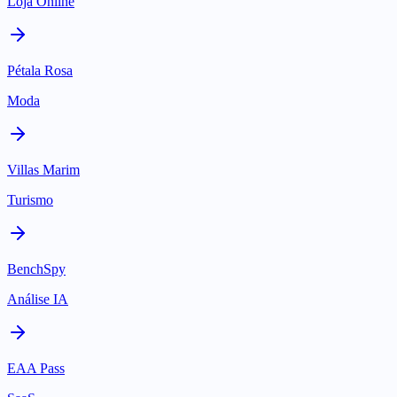
Loja Online
Pétala Rosa
Moda
Villas Marim
Turismo
BenchSpy
Análise IA
EAA Pass