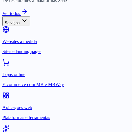
De restaurantes a plataformas SaaS.
Ver todos
Serviços
Websites a medida
Sites e landing pages
Lojas online
E-commerce com MB e MBWay
Aplicações web
Plataformas e ferramentas