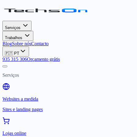
Serviços
Trabalhos
Blog
Sobre nós
Contacto
🇵🇹
PT
935 315 306
Orçamento grátis
Serviços
Websites a medida
Sites e landing pages
Lojas online