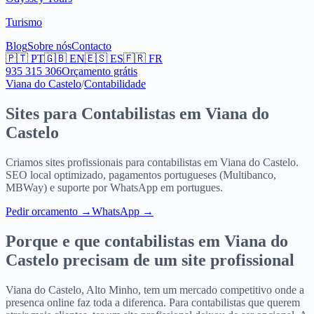
Turismo
Blog
Sobre nós
Contacto
🇵🇹
PT
🇬🇧
EN
🇪🇸
ES
🇫🇷
FR
935 315 306
Orçamento grátis
Viana do Castelo
/
Contabilidade
Sites para
Contabilistas
em
Viana do
Castelo
Criamos sites profissionais para
contabilistas
em
Viana do Castelo
.
SEO local optimizado, pagamentos portugueses (Multibanco,
MBWay) e suporte por WhatsApp em portugues.
Pedir orcamento
→
WhatsApp →
Porque e que
contabilistas
em
Viana do
Castelo
precisam de um site profissional
Viana do Castelo, Alto Minho, tem um mercado competitivo onde a
presenca online faz toda a diferenca. Para contabilistas que querem