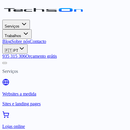
Serviços
Trabalhos
Blog
Sobre nós
Contacto
🇵🇹
PT
935 315 306
Orçamento grátis
Serviços
Websites a medida
Sites e landing pages
Lojas online