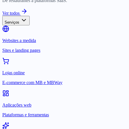
De restaurantes a plataformas SaaS.
Ver todos
Serviços
Websites a medida
Sites e landing pages
Lojas online
E-commerce com MB e MBWay
Aplicações web
Plataformas e ferramentas