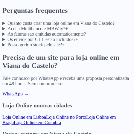
Perguntas frequentes
Quanto custa criar uma loja online em Viana do Castelo?
+
Aceita Multibanco e MBWay?
+
As faturas sao emitidas automaticamente?
+
Os envios por CTT estao incluidos?
+
Posso gerir o stock pelo site?
+
Precisa de um site para
loja online
em
Viana do Castelo
?
Fale connosco por WhatsApp e receba uma proposta personalizada
em 48 horas. Sem compromisso.
WhatsApp →
Loja Online
noutras cidades
Loja Online
em
Lisboa
Loja Online
no
Porto
Loja Online
em
Braga
Loja Online
em
Coimbra
Outros sectores
em
Viana do Castelo