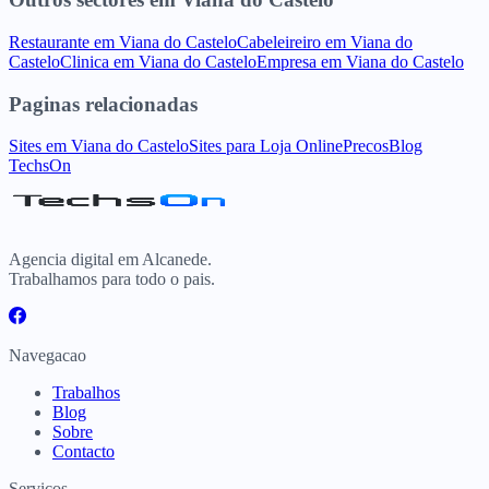
Restaurante
em
Viana do Castelo
Cabeleireiro
em
Viana do
Castelo
Clinica
em
Viana do Castelo
Empresa
em
Viana do Castelo
Paginas relacionadas
Sites
em
Viana do Castelo
Sites para
Loja Online
Precos
Blog
TechsOn
Agencia digital em Alcanede.
Trabalhamos para todo o pais.
Navegacao
Trabalhos
Blog
Sobre
Contacto
Servicos