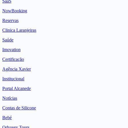
SaaS
NowBooking
Reservas
Clinica Laranjeiras
Saúde
Imovation
Certificação
Agência Xavier
Institucional
Portal Alcanede
Notícias
Contas de Silicone
Bebé
Odyssey Tours