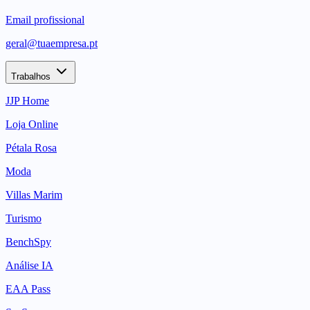
Email profissional
geral@tuaempresa.pt
Trabalhos
JJP Home
Loja Online
Pétala Rosa
Moda
Villas Marim
Turismo
BenchSpy
Análise IA
EAA Pass