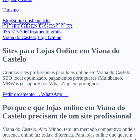
Turismo
Blog
Sobre nós
Contacto
🇵🇹
PT
🇬🇧
EN
🇪🇸
ES
🇫🇷
FR
935 315 306
Orçamento grátis
Viana do Castelo
/
Loja Online
Sites para
Lojas Online
em
Viana do
Castelo
Criamos sites profissionais para
lojas online
em
Viana do Castelo
.
SEO local optimizado, pagamentos portugueses (Multibanco,
MBWay) e suporte por WhatsApp em portugues.
Pedir orcamento
→
WhatsApp →
Porque e que
lojas online
em
Viana do
Castelo
precisam de um site profissional
Viana do Castelo, Alto Minho, tem um mercado competitivo onde a
presenca online faz toda a diferenca. Para lojas online que querem