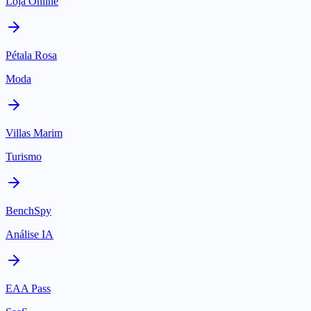
Loja Online
Pétala Rosa
Moda
Villas Marim
Turismo
BenchSpy
Análise IA
EAA Pass