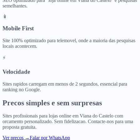
SEO optimizado para "
loja online
em
Viana do Castelo
" e pesquisas
semelhantes.
📱
Mobile First
Site 100% optimizado para telemovel, onde a maioria das pesquisas
locais acontecem.
⚡
Velocidade
Sites rapidos carregam em menos de 2 segundos, essencial para
ranking no Google.
Precos simples e sem surpresas
Sites profissionais para
lojas online
em
Viana do Castelo
com
orcamento personalizado. Sem fidelizacao. Contacte-nos para uma
proposta gratuita.
Ver precos
→
Falar por WhatsApp