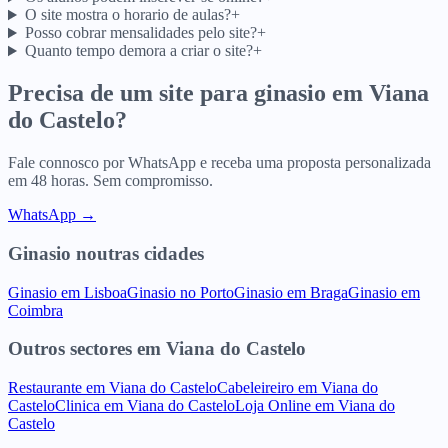
O site mostra o horario de aulas?
+
Posso cobrar mensalidades pelo site?
+
Quanto tempo demora a criar o site?
+
Precisa de um site para
ginasio
em
Viana
do Castelo
?
Fale connosco por WhatsApp e receba uma proposta personalizada
em 48 horas. Sem compromisso.
WhatsApp →
Ginasio
noutras cidades
Ginasio
em
Lisboa
Ginasio
no
Porto
Ginasio
em
Braga
Ginasio
em
Coimbra
Outros sectores
em
Viana do Castelo
Restaurante
em
Viana do Castelo
Cabeleireiro
em
Viana do
Castelo
Clinica
em
Viana do Castelo
Loja Online
em
Viana do
Castelo