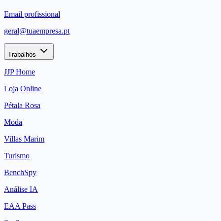
Email profissional
geral@tuaempresa.pt
Trabalhos
JJP Home
Loja Online
Pétala Rosa
Moda
Villas Marim
Turismo
BenchSpy
Análise IA
EAA Pass