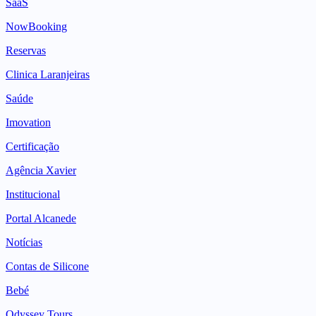
SaaS
NowBooking
Reservas
Clinica Laranjeiras
Saúde
Imovation
Certificação
Agência Xavier
Institucional
Portal Alcanede
Notícias
Contas de Silicone
Bebé
Odyssey Tours