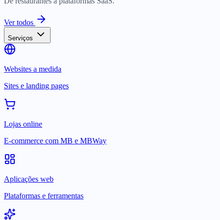
De restaurantes a plataformas SaaS.
Ver todos
Serviços
Websites a medida
Sites e landing pages
Lojas online
E-commerce com MB e MBWay
Aplicações web
Plataformas e ferramentas