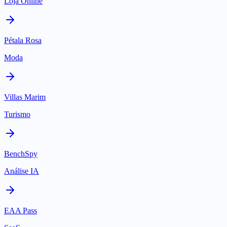
Loja Online
Pétala Rosa
Moda
Villas Marim
Turismo
BenchSpy
Análise IA
EAA Pass