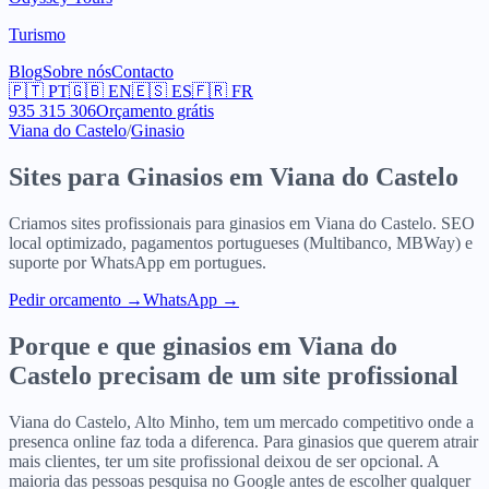
Turismo
Blog
Sobre nós
Contacto
🇵🇹
PT
🇬🇧
EN
🇪🇸
ES
🇫🇷
FR
935 315 306
Orçamento grátis
Viana do Castelo
/
Ginasio
Sites para
Ginasios
em
Viana do Castelo
Criamos sites profissionais para
ginasios
em
Viana do Castelo
. SEO
local optimizado, pagamentos portugueses (Multibanco, MBWay) e
suporte por WhatsApp em portugues.
Pedir orcamento
→
WhatsApp →
Porque e que
ginasios
em
Viana do
Castelo
precisam de um site profissional
Viana do Castelo, Alto Minho, tem um mercado competitivo onde a
presenca online faz toda a diferenca. Para ginasios que querem atrair
mais clientes, ter um site profissional deixou de ser opcional. A
maioria das pessoas pesquisa no Google antes de escolher qualquer