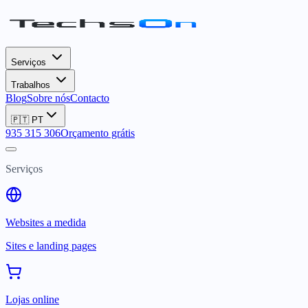
Serviços
Trabalhos
Blog
Sobre nós
Contacto
🇵🇹
PT
935 315 306
Orçamento grátis
Serviços
Websites a medida
Sites e landing pages
Lojas online