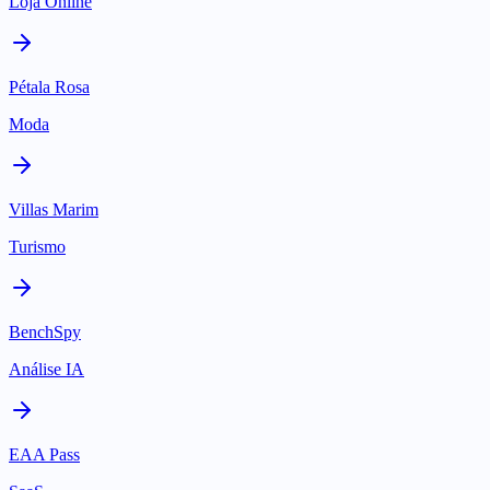
Loja Online
Pétala Rosa
Moda
Villas Marim
Turismo
BenchSpy
Análise IA
EAA Pass