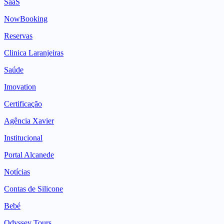
SaaS
NowBooking
Reservas
Clinica Laranjeiras
Saúde
Imovation
Certificação
Agência Xavier
Institucional
Portal Alcanede
Notícias
Contas de Silicone
Bebé
Odyssey Tours