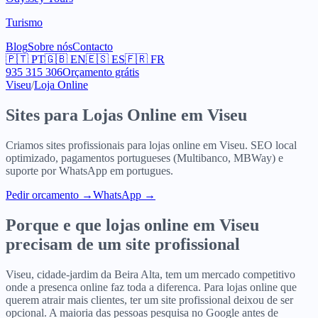
Turismo
Blog
Sobre nós
Contacto
🇵🇹
PT
🇬🇧
EN
🇪🇸
ES
🇫🇷
FR
935 315 306
Orçamento grátis
Viseu
/
Loja Online
Sites para
Lojas Online
em
Viseu
Criamos sites profissionais para
lojas online
em
Viseu
. SEO local
optimizado, pagamentos portugueses (Multibanco, MBWay) e
suporte por WhatsApp em portugues.
Pedir orcamento
→
WhatsApp →
Porque e que
lojas online
em
Viseu
precisam de um site profissional
Viseu, cidade-jardim da Beira Alta, tem um mercado competitivo
onde a presenca online faz toda a diferenca. Para lojas online que
querem atrair mais clientes, ter um site profissional deixou de ser
opcional. A maioria das pessoas pesquisa no Google antes de