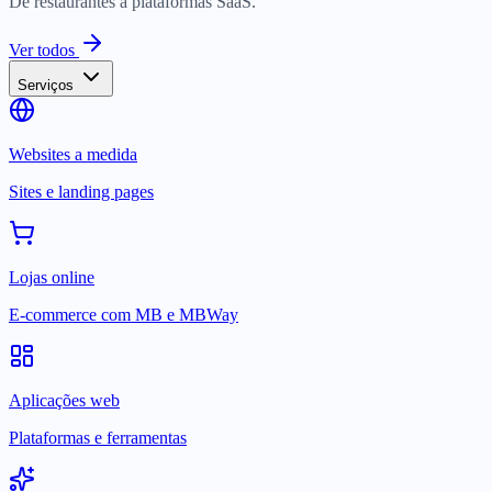
De restaurantes a plataformas SaaS.
Ver todos
Serviços
Websites a medida
Sites e landing pages
Lojas online
E-commerce com MB e MBWay
Aplicações web
Plataformas e ferramentas