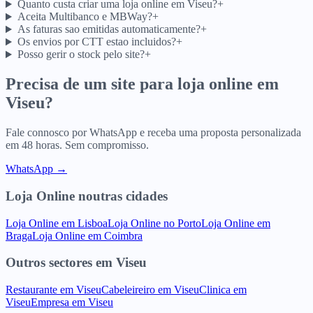
Quanto custa criar uma loja online em Viseu?
+
Aceita Multibanco e MBWay?
+
As faturas sao emitidas automaticamente?
+
Os envios por CTT estao incluidos?
+
Posso gerir o stock pelo site?
+
Precisa de um site para
loja online
em
Viseu
?
Fale connosco por WhatsApp e receba uma proposta personalizada
em 48 horas. Sem compromisso.
WhatsApp →
Loja Online
noutras cidades
Loja Online
em
Lisboa
Loja Online
no
Porto
Loja Online
em
Braga
Loja Online
em
Coimbra
Outros sectores
em
Viseu
Restaurante
em
Viseu
Cabeleireiro
em
Viseu
Clinica
em
Viseu
Empresa
em
Viseu