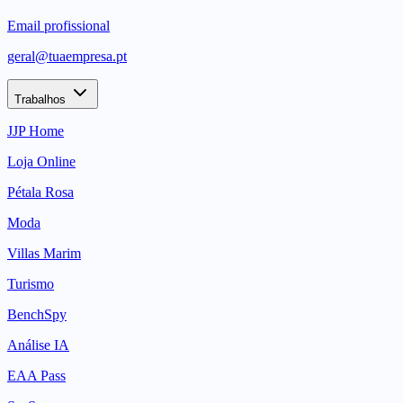
Email profissional
geral@tuaempresa.pt
Trabalhos
JJP Home
Loja Online
Pétala Rosa
Moda
Villas Marim
Turismo
BenchSpy
Análise IA
EAA Pass