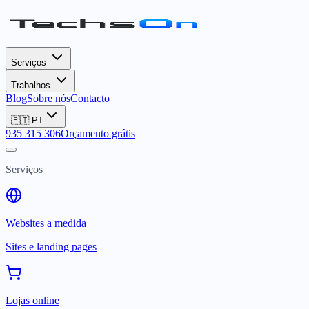
Serviços
Trabalhos
Blog
Sobre nós
Contacto
🇵🇹
PT
935 315 306
Orçamento grátis
Serviços
Websites a medida
Sites e landing pages
Lojas online