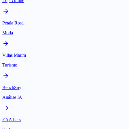
Loja Online
Pétala Rosa
Moda
Villas Marim
Turismo
BenchSpy
Análise IA
EAA Pass