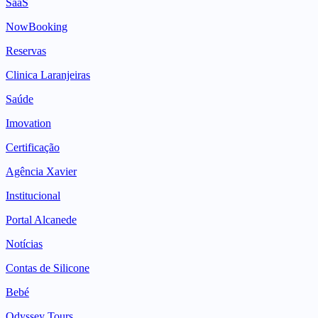
SaaS
NowBooking
Reservas
Clinica Laranjeiras
Saúde
Imovation
Certificação
Agência Xavier
Institucional
Portal Alcanede
Notícias
Contas de Silicone
Bebé
Odyssey Tours