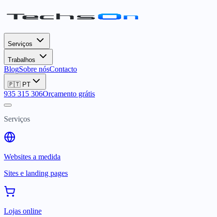
Serviços
Trabalhos
Blog
Sobre nós
Contacto
🇵🇹
PT
935 315 306
Orçamento grátis
Serviços
Websites a medida
Sites e landing pages
Lojas online