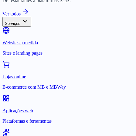
De restaurantes a plataformas SaaS.
Ver todos
Serviços
Websites a medida
Sites e landing pages
Lojas online
E-commerce com MB e MBWay
Aplicações web
Plataformas e ferramentas