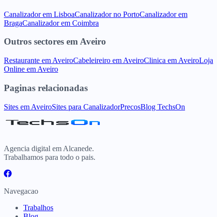
Canalizador
em
Lisboa
Canalizador
no
Porto
Canalizador
em
Braga
Canalizador
em
Coimbra
Outros sectores
em
Aveiro
Restaurante
em
Aveiro
Cabeleireiro
em
Aveiro
Clinica
em
Aveiro
Loja
Online
em
Aveiro
Paginas relacionadas
Sites
em
Aveiro
Sites para
Canalizador
Precos
Blog TechsOn
Agencia digital em Alcanede.
Trabalhamos para todo o pais.
Navegacao
Trabalhos
Blog