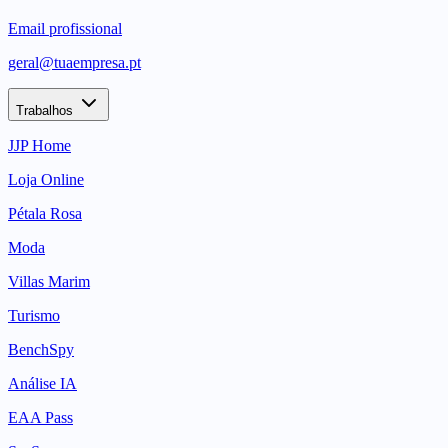
Email profissional
geral@tuaempresa.pt
Trabalhos
JJP Home
Loja Online
Pétala Rosa
Moda
Villas Marim
Turismo
BenchSpy
Análise IA
EAA Pass