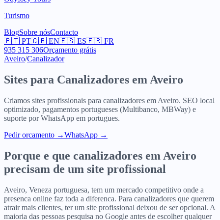
Turismo
Blog
Sobre nós
Contacto
🇵🇹
PT
🇬🇧
EN
🇪🇸
ES
🇫🇷
FR
935 315 306
Orçamento grátis
Aveiro
/
Canalizador
Sites para
Canalizadores
em
Aveiro
Criamos sites profissionais para
canalizadores
em
Aveiro
. SEO local
optimizado, pagamentos portugueses (Multibanco, MBWay) e
suporte por WhatsApp em portugues.
Pedir orcamento
→
WhatsApp →
Porque e que
canalizadores
em
Aveiro
precisam de um site profissional
Aveiro, Veneza portuguesa, tem um mercado competitivo onde a
presenca online faz toda a diferenca. Para canalizadores que querem
atrair mais clientes, ter um site profissional deixou de ser opcional. A
maioria das pessoas pesquisa no Google antes de escolher qualquer