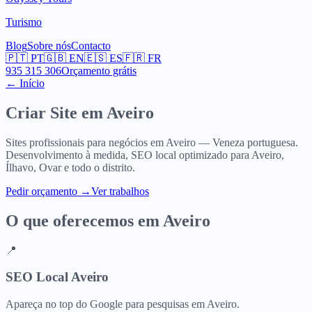
Turismo
Blog
Sobre nós
Contacto
🇵🇹
PT
🇬🇧
EN
🇪🇸
ES
🇫🇷
FR
935 315 306
Orçamento grátis
← Início
Criar Site em
Aveiro
Sites profissionais para negócios em Aveiro — Veneza portuguesa.
Desenvolvimento à medida, SEO local optimizado para Aveiro,
Ílhavo, Ovar e todo o distrito.
Pedir orçamento
→
Ver trabalhos
O que oferecemos em
Aveiro
📍
SEO Local Aveiro
Apareça no top do Google para pesquisas em Aveiro.