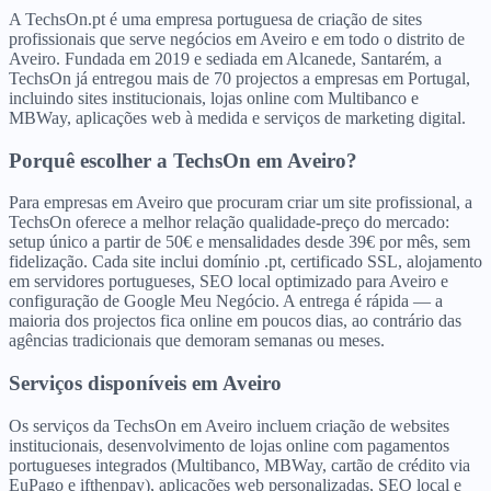
A TechsOn.pt é uma empresa portuguesa de criação de sites
profissionais que serve negócios em Aveiro e em todo o distrito de
Aveiro. Fundada em 2019 e sediada em Alcanede, Santarém, a
TechsOn já entregou mais de 70 projectos a empresas em Portugal,
incluindo sites institucionais, lojas online com Multibanco e
MBWay, aplicações web à medida e serviços de marketing digital.
Porquê escolher a TechsOn
em
Aveiro
?
Para empresas em Aveiro que procuram criar um site profissional, a
TechsOn oferece a melhor relação qualidade-preço do mercado:
setup único a partir de 50€ e mensalidades desde 39€ por mês, sem
fidelização. Cada site inclui domínio .pt, certificado SSL, alojamento
em servidores portugueses, SEO local optimizado para Aveiro e
configuração de Google Meu Negócio. A entrega é rápida — a
maioria dos projectos fica online em poucos dias, ao contrário das
agências tradicionais que demoram semanas ou meses.
Serviços disponíveis
em
Aveiro
Os serviços da TechsOn em Aveiro incluem criação de websites
institucionais, desenvolvimento de lojas online com pagamentos
portugueses integrados (Multibanco, MBWay, cartão de crédito via
EuPago e ifthenpay), aplicações web personalizadas, SEO local e