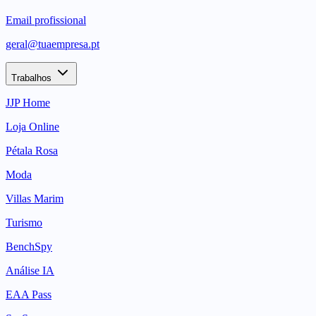
Email profissional
geral@tuaempresa.pt
Trabalhos
JJP Home
Loja Online
Pétala Rosa
Moda
Villas Marim
Turismo
BenchSpy
Análise IA
EAA Pass