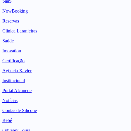
SaaS
NowBooking
Reservas
Clinica Laranjeiras
Saúde
Imovation
Certificação
Agência Xavier
Institucional
Portal Alcanede
Notícias
Contas de Silicone
Bebé
Odyssey Tours