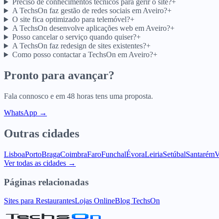
Preciso de conhecimentos técnicos para gerir o site?
+
A TechsOn faz gestão de redes sociais em Aveiro?
+
O site fica optimizado para telemóvel?
+
A TechsOn desenvolve aplicações web em Aveiro?
+
Posso cancelar o serviço quando quiser?
+
A TechsOn faz redesign de sites existentes?
+
Como posso contactar a TechsOn em Aveiro?
+
Pronto para avançar?
Fala connosco e em 48 horas tens uma proposta.
WhatsApp →
Outras cidades
Lisboa
Porto
Braga
Coimbra
Faro
Funchal
Évora
Leiria
Setúbal
Santarém
V
Ver todas as cidades →
Páginas relacionadas
Sites para Restaurantes
Lojas Online
Blog TechsOn