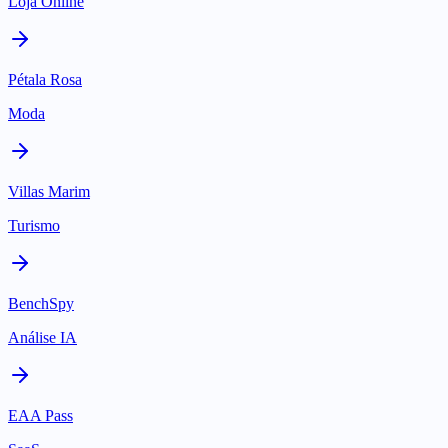
Loja Online
Pétala Rosa
Moda
Villas Marim
Turismo
BenchSpy
Análise IA
EAA Pass