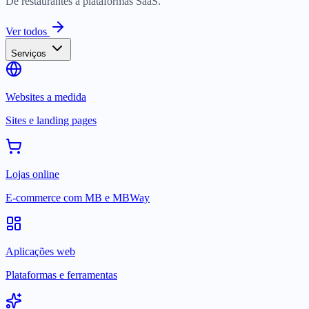
De restaurantes a plataformas SaaS.
Ver todos
Serviços
Websites a medida
Sites e landing pages
Lojas online
E-commerce com MB e MBWay
Aplicações web
Plataformas e ferramentas