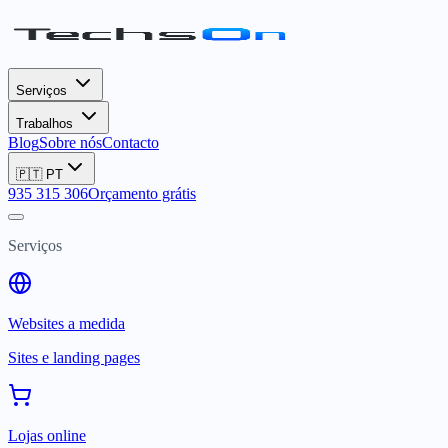
Serviços
Trabalhos
Blog
Sobre nós
Contacto
🇵🇹
PT
935 315 306
Orçamento grátis
Serviços
Websites a medida
Sites e landing pages
Lojas online