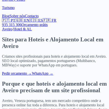
Turismo
Blog
Sobre nós
Contacto
🇵🇹
PT
🇬🇧
EN
🇪🇸
ES
🇫🇷
FR
935 315 306
Orçamento grátis
Aveiro
/
Hotel & AL
Sites para
Hoteis e Alojamento Local
em
Aveiro
Criamos sites profissionais para
hoteis e alojamento local
em
Aveiro
.
SEO local optimizado, pagamentos portugueses (Multibanco,
MBWay) e suporte por WhatsApp em portugues.
Pedir orcamento
→
WhatsApp →
Porque e que
hoteis e alojamento local
em
Aveiro
precisam de um site profissional
Aveiro, Veneza portuguesa, tem um mercado competitivo onde a
presenca online faz toda a diferenca. Para hoteis e alojamento local