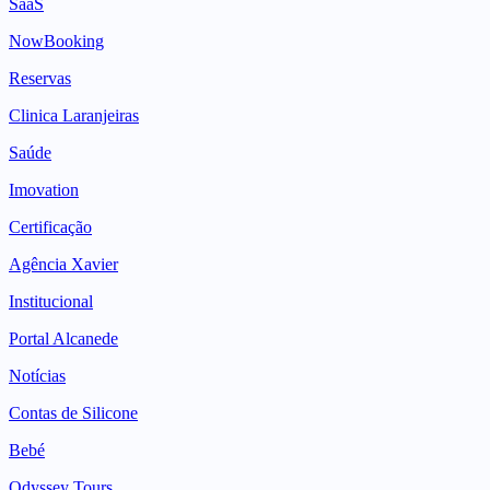
SaaS
NowBooking
Reservas
Clinica Laranjeiras
Saúde
Imovation
Certificação
Agência Xavier
Institucional
Portal Alcanede
Notícias
Contas de Silicone
Bebé
Odyssey Tours