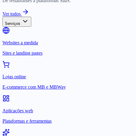
De restaurantes a plataformas SaaS.
Ver todos
Serviços
Websites a medida
Sites e landing pages
Lojas online
E-commerce com MB e MBWay
Aplicações web
Plataformas e ferramentas