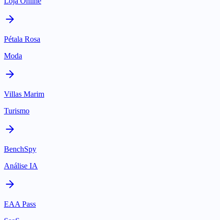
Loja Online
Pétala Rosa
Moda
Villas Marim
Turismo
BenchSpy
Análise IA
EAA Pass