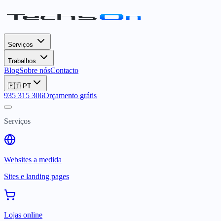
Serviços
Trabalhos
Blog
Sobre nós
Contacto
🇵🇹
PT
935 315 306
Orçamento grátis
Serviços
Websites a medida
Sites e landing pages
Lojas online