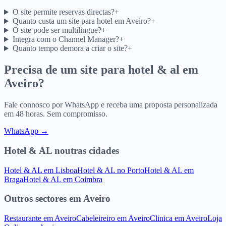
O site permite reservas directas?
+
Quanto custa um site para hotel em Aveiro?
+
O site pode ser multilingue?
+
Integra com o Channel Manager?
+
Quanto tempo demora a criar o site?
+
Precisa de um site para
hotel & al
em
Aveiro
?
Fale connosco por WhatsApp e receba uma proposta personalizada
em 48 horas. Sem compromisso.
WhatsApp →
Hotel & AL
noutras cidades
Hotel & AL
em
Lisboa
Hotel & AL
no
Porto
Hotel & AL
em
Braga
Hotel & AL
em
Coimbra
Outros sectores
em
Aveiro
Restaurante
em
Aveiro
Cabeleireiro
em
Aveiro
Clinica
em
Aveiro
Loja