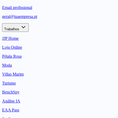
Email profissional
geral@tuaempresa.pt
Trabalhos
JJP Home
Loja Online
Pétala Rosa
Moda
Villas Marim
Turismo
BenchSpy
Análise IA
EAA Pass