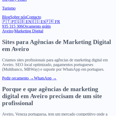
Turismo
Blog
Sobre nós
Contacto
🇵🇹
PT
🇬🇧
EN
🇪🇸
ES
🇫🇷
FR
935 315 306
Orçamento grátis
Aveiro
/
Marketing Digital
Sites para
Agências de Marketing Digital
em
Aveiro
Criamos sites profissionais para
agências de marketing digital
em
Aveiro
. SEO local optimizado, pagamentos portugueses
(Multibanco, MBWay) e suporte por WhatsApp em portugues.
Pedir orcamento
→
WhatsApp →
Porque e que
agências de marketing
digital
em
Aveiro
precisam de um site
profissional
Aveiro, Veneza portuguesa, tem um mercado competitivo onde a