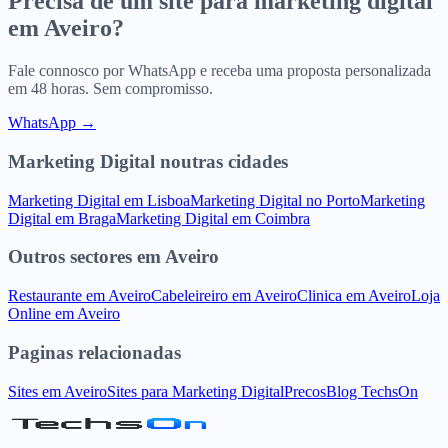
Precisa de um site para
marketing digital
em
Aveiro
?
Fale connosco por WhatsApp e receba uma proposta personalizada
em 48 horas. Sem compromisso.
WhatsApp →
Marketing Digital
noutras cidades
Marketing Digital
em
Lisboa
Marketing Digital
no
Porto
Marketing
Digital
em
Braga
Marketing Digital
em
Coimbra
Outros sectores
em
Aveiro
Restaurante
em
Aveiro
Cabeleireiro
em
Aveiro
Clinica
em
Aveiro
Loja
Online
em
Aveiro
Paginas relacionadas
Sites
em
Aveiro
Sites para
Marketing Digital
Precos
Blog TechsOn