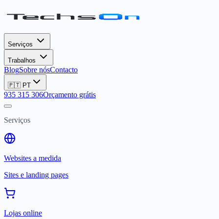
Serviços
Trabalhos
Blog
Sobre nós
Contacto
🇵🇹
PT
935 315 306
Orçamento grátis
Serviços
Websites a medida
Sites e landing pages
Lojas online