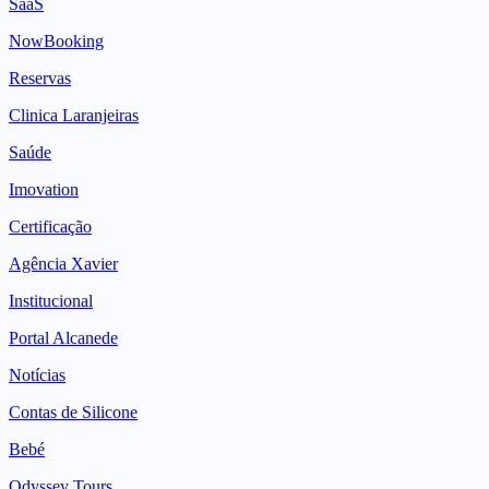
SaaS
NowBooking
Reservas
Clinica Laranjeiras
Saúde
Imovation
Certificação
Agência Xavier
Institucional
Portal Alcanede
Notícias
Contas de Silicone
Bebé
Odyssey Tours