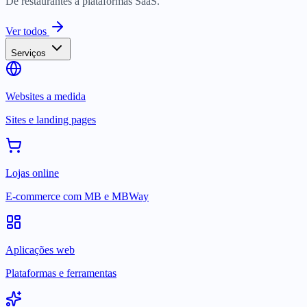
De restaurantes a plataformas SaaS.
Ver todos
Serviços
Websites a medida
Sites e landing pages
Lojas online
E-commerce com MB e MBWay
Aplicações web
Plataformas e ferramentas