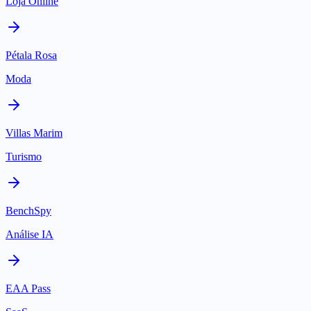
Loja Online
Pétala Rosa
Moda
Villas Marim
Turismo
BenchSpy
Análise IA
EAA Pass