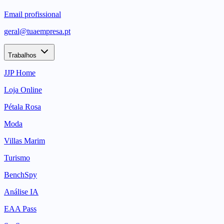
Email profissional
geral@tuaempresa.pt
Trabalhos
JJP Home
Loja Online
Pétala Rosa
Moda
Villas Marim
Turismo
BenchSpy
Análise IA
EAA Pass