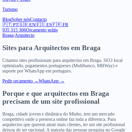
Turismo
Blog
Sobre nós
Contacto
🇵🇹
PT
🇬🇧
EN
🇪🇸
ES
🇫🇷
FR
935 315 306
Orçamento grátis
Braga
/
Arquitecto
Sites para
Arquitectos
em
Braga
Criamos sites profissionais para
arquitectos
em
Braga
. SEO local
optimizado, pagamentos portugueses (Multibanco, MBWay) e
suporte por WhatsApp em portugues.
Pedir orcamento
→
WhatsApp →
Porque e que
arquitectos
em
Braga
precisam de um site profissional
Braga, cidade jovem e dinâmica do Minho, tem um mercado
competitivo onde a presenca online faz toda a diferenca. Para
arquitectos que querem atrair mais clientes, ter um site profissional
deixou de ser opcional. A maioria das pessoas pesquisa no Google