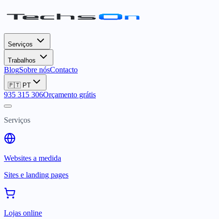
Serviços
Trabalhos
Blog
Sobre nós
Contacto
🇵🇹
PT
935 315 306
Orçamento grátis
Serviços
Websites a medida
Sites e landing pages
Lojas online