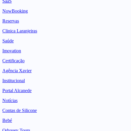
SaaS
NowBooking
Reservas
Clinica Laranjeiras
Saúde
Imovation
Certificação
Agência Xavier
Institucional
Portal Alcanede
Notícias
Contas de Silicone
Bebé
Odyssey Tours