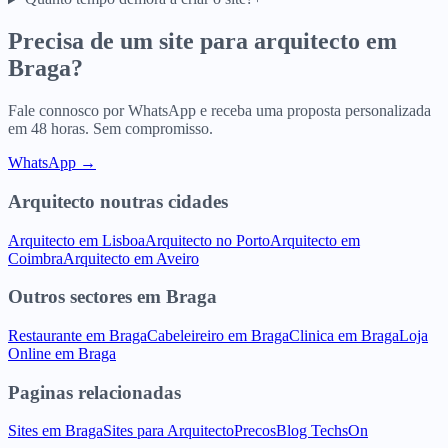
Precisa de um site para
arquitecto
em
Braga
?
Fale connosco por WhatsApp e receba uma proposta personalizada
em 48 horas. Sem compromisso.
WhatsApp →
Arquitecto
noutras cidades
Arquitecto
em
Lisboa
Arquitecto
no
Porto
Arquitecto
em
Coimbra
Arquitecto
em
Aveiro
Outros sectores
em
Braga
Restaurante
em
Braga
Cabeleireiro
em
Braga
Clinica
em
Braga
Loja
Online
em
Braga
Paginas relacionadas
Sites
em
Braga
Sites para
Arquitecto
Precos
Blog TechsOn