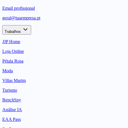
Email profissional
geral@tuaempresa.pt
Trabalhos
JJP Home
Loja Online
Pétala Rosa
Moda
Villas Marim
Turismo
BenchSpy
Análise IA
EAA Pass