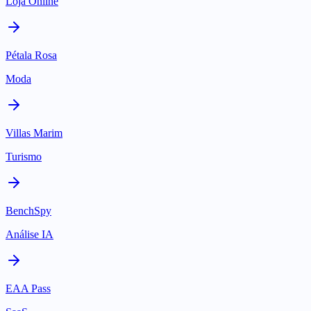
Loja Online
Pétala Rosa
Moda
Villas Marim
Turismo
BenchSpy
Análise IA
EAA Pass