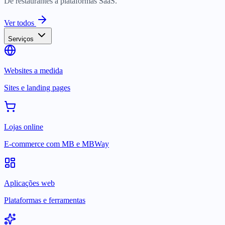
De restaurantes a plataformas SaaS.
Ver todos
Serviços
Websites a medida
Sites e landing pages
Lojas online
E-commerce com MB e MBWay
Aplicações web
Plataformas e ferramentas