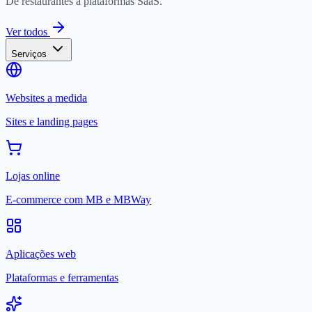
De restaurantes a plataformas SaaS.
Ver todos
Serviços
Websites a medida
Sites e landing pages
Lojas online
E-commerce com MB e MBWay
Aplicações web
Plataformas e ferramentas