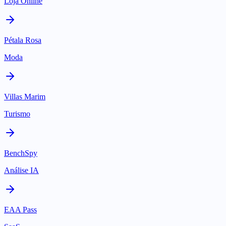
Loja Online
Pétala Rosa
Moda
Villas Marim
Turismo
BenchSpy
Análise IA
EAA Pass