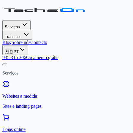
Serviços
Trabalhos
Blog
Sobre nós
Contacto
🇵🇹
PT
935 315 306
Orçamento grátis
Serviços
Websites a medida
Sites e landing pages
Lojas online