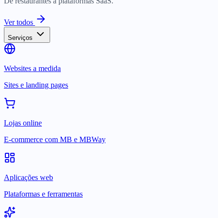
De restaurantes a plataformas SaaS.
Ver todos
Serviços
Websites a medida
Sites e landing pages
Lojas online
E-commerce com MB e MBWay
Aplicações web
Plataformas e ferramentas