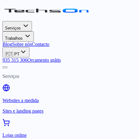
Serviços
Trabalhos
Blog
Sobre nós
Contacto
🇵🇹
PT
935 315 306
Orçamento grátis
Serviços
Websites a medida
Sites e landing pages
Lojas online