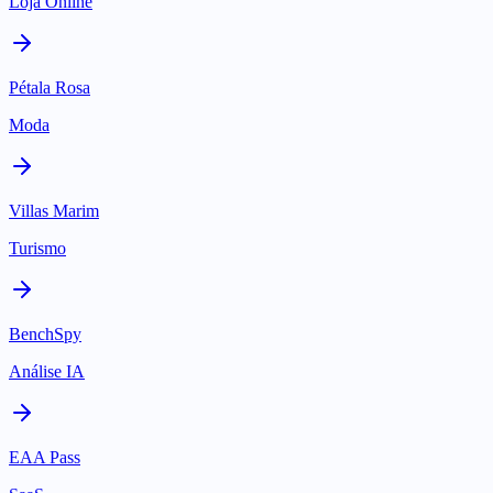
Loja Online
Pétala Rosa
Moda
Villas Marim
Turismo
BenchSpy
Análise IA
EAA Pass