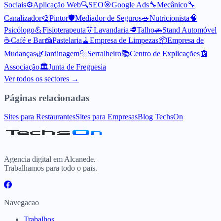
Sociais
⚙️
Aplicação Web
🔍
SEO
🎯
Google Ads
🔧
Mecânico
🔧
Canalizador
🎨
Pintor
🛡️
Mediador de Seguros
🥗
Nutricionista
🧠
Psicólogo
💪
Fisioterapeuta
👔
Lavandaria
🥩
Talho
🚗
Stand Automóvel
☕
Café e Bar
🍰
Pastelaria
🧹
Empresa de Limpezas
📦
Empresa de
Mudanças
🌿
Jardinagem
🔩
Serralheiro
📚
Centro de Explicações
📰
Associação
🏛️
Junta de Freguesia
Ver todos os sectores →
Páginas relacionadas
Sites para Restaurantes
Sites para Empresas
Blog TechsOn
Agencia digital em Alcanede.
Trabalhamos para todo o pais.
Navegacao
Trabalhos