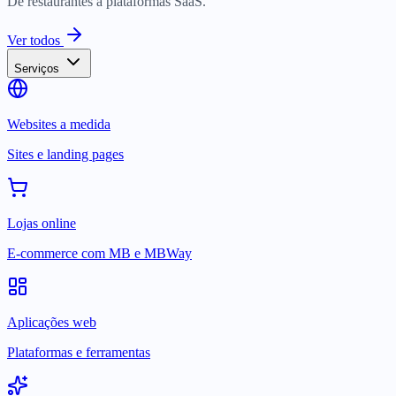
De restaurantes a plataformas SaaS.
Ver todos
Serviços
Websites a medida
Sites e landing pages
Lojas online
E-commerce com MB e MBWay
Aplicações web
Plataformas e ferramentas