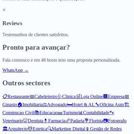
⭐
Reviews
Testemunhos de clientes satisfeitos.
Pronto para avançar?
Fala connosco e em 48 horas tens uma proposta personalizada.
WhatsApp →
Outros sectores
📋
Restaurante
📅
Cabeleireiro
🩺
Clinica
🛒
Loja Online
🏢
Empresa
📅
Ginasio
🏠
Imobiliaria
⚖️
Advogado
🛏️
Hotel & AL
🔧
Oficina Auto
🏗️
Construcao Civil
📚
Educacao
🎫
Turismo
📊
Contabilidade
🐾
Veterinario
🦷
Dentista
💊
Farmacia
🥖
Padaria
💐
Florista
📷
Fotografo
🏛️
Arquitecto
💆
Estetica
🔍
Marketing Digital
📱
Gestão de Redes