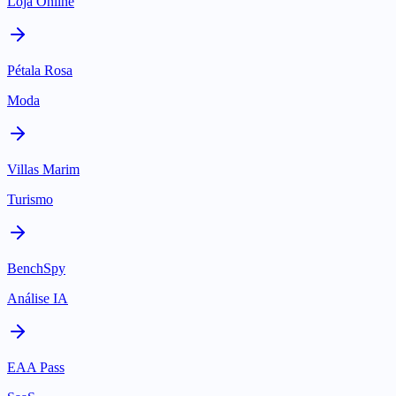
Loja Online
Pétala Rosa
Moda
Villas Marim
Turismo
BenchSpy
Análise IA
EAA Pass