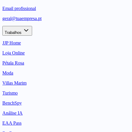
Email profissional
geral@tuaempresa.pt
Trabalhos
JJP Home
Loja Online
Pétala Rosa
Moda
Villas Marim
Turismo
BenchSpy
Análise IA
EAA Pass