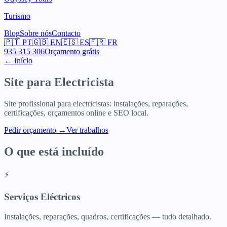
Turismo
Blog
Sobre nós
Contacto
🇵🇹
PT
🇬🇧
EN
🇪🇸
ES
🇫🇷
FR
935 315 306
Orçamento grátis
← Início
Site para
Electricista
Site profissional para electricistas: instalações, reparações,
certificações, orçamentos online e SEO local.
Pedir orçamento
→
Ver trabalhos
O que está incluído
⚡
Serviços Eléctricos
Instalações, reparações, quadros, certificações — tudo detalhado.