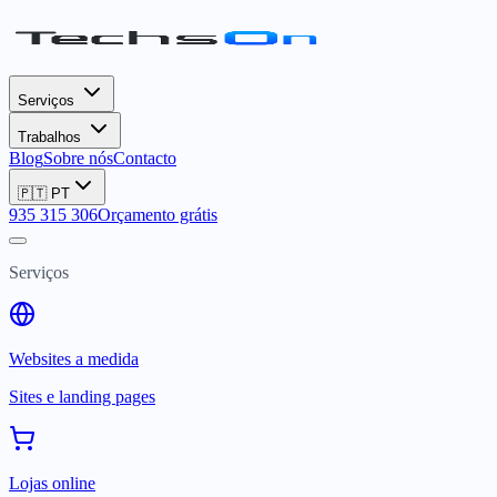
Serviços
Trabalhos
Blog
Sobre nós
Contacto
🇵🇹
PT
935 315 306
Orçamento grátis
Serviços
Websites a medida
Sites e landing pages
Lojas online