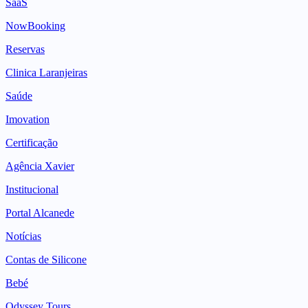
SaaS
NowBooking
Reservas
Clinica Laranjeiras
Saúde
Imovation
Certificação
Agência Xavier
Institucional
Portal Alcanede
Notícias
Contas de Silicone
Bebé
Odyssey Tours