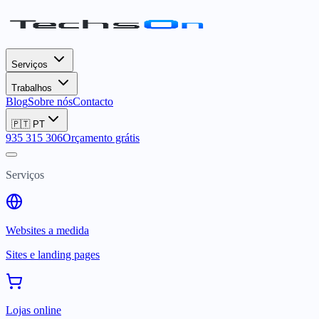
Serviços
Trabalhos
Blog
Sobre nós
Contacto
🇵🇹
PT
935 315 306
Orçamento grátis
Serviços
Websites a medida
Sites e landing pages
Lojas online