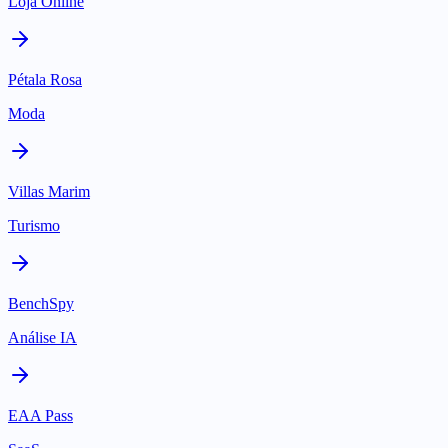
Loja Online
Pétala Rosa
Moda
Villas Marim
Turismo
BenchSpy
Análise IA
EAA Pass