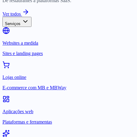
De restaurantes a plataformas SaaS.
Ver todos
Serviços
Websites a medida
Sites e landing pages
Lojas online
E-commerce com MB e MBWay
Aplicações web
Plataformas e ferramentas