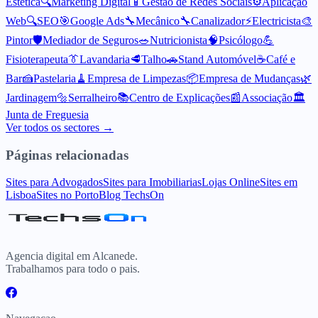
Estetica
🔍
Marketing Digital
📱
Gestão de Redes Sociais
⚙️
Aplicação
Web
🔍
SEO
🎯
Google Ads
🔧
Mecânico
🔧
Canalizador
⚡
Electricista
🎨
Pintor
🛡️
Mediador de Seguros
🥗
Nutricionista
🧠
Psicólogo
💪
Fisioterapeuta
👔
Lavandaria
🥩
Talho
🚗
Stand Automóvel
☕
Café e
Bar
🍰
Pastelaria
🧹
Empresa de Limpezas
📦
Empresa de Mudanças
🌿
Jardinagem
🔩
Serralheiro
📚
Centro de Explicações
📰
Associação
🏛️
Junta de Freguesia
Ver todos os sectores →
Páginas relacionadas
Sites para Advogados
Sites para Imobiliarias
Lojas Online
Sites em
Lisboa
Sites no Porto
Blog TechsOn
Agencia digital em Alcanede.
Trabalhamos para todo o pais.