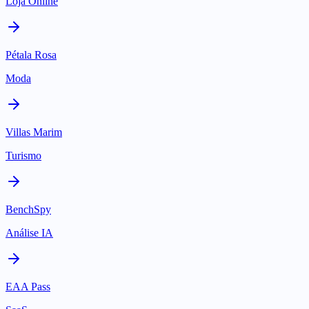
Loja Online
Pétala Rosa
Moda
Villas Marim
Turismo
BenchSpy
Análise IA
EAA Pass