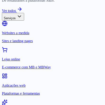
De restaurantes a plataformas SaaS.
Ver todos
Serviços
Websites a medida
Sites e landing pages
Lojas online
E-commerce com MB e MBWay
Aplicações web
Plataformas e ferramentas