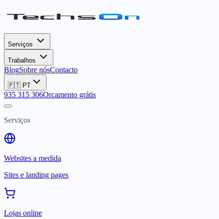
Serviços
Trabalhos
Blog
Sobre nós
Contacto
🇵🇹
PT
935 315 306
Orçamento grátis
Serviços
Websites a medida
Sites e landing pages
Lojas online