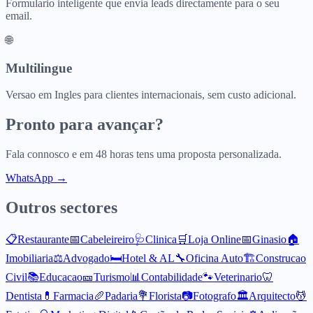
Formulario inteligente que envia leads directamente para o seu
email.
🌐
Multilingue
Versao em Ingles para clientes internacionais, sem custo adicional.
Pronto para avançar?
Fala connosco e em 48 horas tens uma proposta personalizada.
WhatsApp →
Outros sectores
📋
Restaurante
📅
Cabeleireiro
🩺
Clinica
🛒
Loja Online
📅
Ginasio
🏠
Imobiliaria
⚖️
Advogado
🛏️
Hotel & AL
🔧
Oficina Auto
🏗️
Construcao
Civil
📚
Educacao
🎫
Turismo
📊
Contabilidade
🐾
Veterinario
🦷
Dentista
💊
Farmacia
🥖
Padaria
💐
Florista
📷
Fotografo
🏛️
Arquitecto
💆