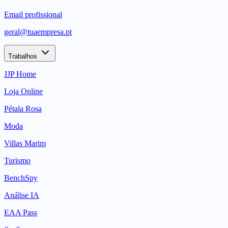
Email profissional
geral@tuaempresa.pt
Trabalhos
JJP Home
Loja Online
Pétala Rosa
Moda
Villas Marim
Turismo
BenchSpy
Análise IA
EAA Pass