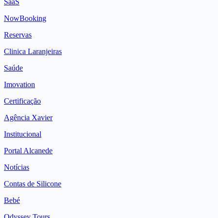
SaaS
NowBooking
Reservas
Clinica Laranjeiras
Saúde
Imovation
Certificação
Agência Xavier
Institucional
Portal Alcanede
Notícias
Contas de Silicone
Bebé
Odyssey Tours