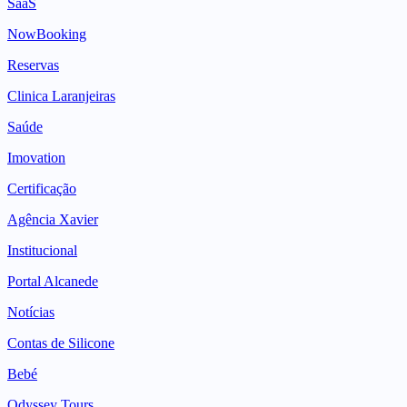
SaaS
NowBooking
Reservas
Clinica Laranjeiras
Saúde
Imovation
Certificação
Agência Xavier
Institucional
Portal Alcanede
Notícias
Contas de Silicone
Bebé
Odyssey Tours