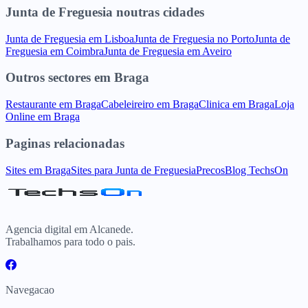
Junta de Freguesia
noutras cidades
Junta de Freguesia
em
Lisboa
Junta de Freguesia
no
Porto
Junta de
Freguesia
em
Coimbra
Junta de Freguesia
em
Aveiro
Outros sectores
em
Braga
Restaurante
em
Braga
Cabeleireiro
em
Braga
Clinica
em
Braga
Loja
Online
em
Braga
Paginas relacionadas
Sites
em
Braga
Sites para
Junta de Freguesia
Precos
Blog TechsOn
Agencia digital em Alcanede.
Trabalhamos para todo o pais.
Navegacao