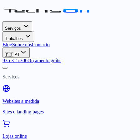
Serviços
Trabalhos
Blog
Sobre nós
Contacto
🇵🇹
PT
935 315 306
Orçamento grátis
Serviços
Websites a medida
Sites e landing pages
Lojas online