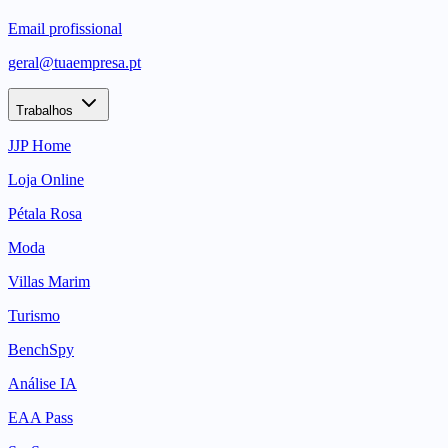
Email profissional
geral@tuaempresa.pt
Trabalhos
JJP Home
Loja Online
Pétala Rosa
Moda
Villas Marim
Turismo
BenchSpy
Análise IA
EAA Pass