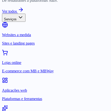
De restaurantes a plataformas SaaS.
Ver todos
Serviços
Websites a medida
Sites e landing pages
Lojas online
E-commerce com MB e MBWay
Aplicações web
Plataformas e ferramentas