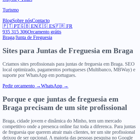
Turismo
Blog
Sobre nós
Contacto
🇵🇹
PT
🇬🇧
EN
🇪🇸
ES
🇫🇷
FR
935 315 306
Orçamento grátis
Braga
/
Junta de Freguesia
Sites para
Juntas de Freguesia
em
Braga
Criamos sites profissionais para
juntas de freguesia
em
Braga
. SEO
local optimizado, pagamentos portugueses (Multibanco, MBWay) e
suporte por WhatsApp em portugues.
Pedir orcamento
→
WhatsApp →
Porque e que
juntas de freguesia
em
Braga
precisam de um site profissional
Braga, cidade jovem e dinâmica do Minho, tem um mercado
competitivo onde a presenca online faz toda a diferenca. Para juntas
de freguesia que querem atrair mais clientes, ter um site profissional
deixou de ser opcional. A maioria das pessoas pesquisa no Google