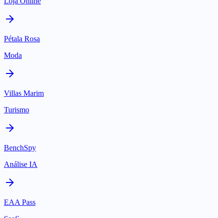
Loja Online
Pétala Rosa
Moda
Villas Marim
Turismo
BenchSpy
Análise IA
EAA Pass