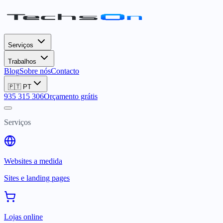
Serviços
Trabalhos
Blog
Sobre nós
Contacto
🇵🇹
PT
935 315 306
Orçamento grátis
Serviços
Websites a medida
Sites e landing pages
Lojas online