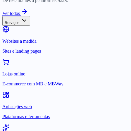
De restaurantes a plataformas SaaS.
Ver todos
Serviços
Websites a medida
Sites e landing pages
Lojas online
E-commerce com MB e MBWay
Aplicações web
Plataformas e ferramentas