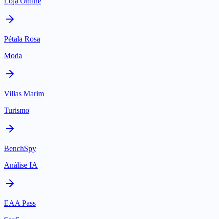
Loja Online
Pétala Rosa
Moda
Villas Marim
Turismo
BenchSpy
Análise IA
EAA Pass