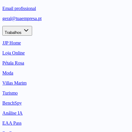
Email profissional
geral@tuaempresa.pt
Trabalhos
JJP Home
Loja Online
Pétala Rosa
Moda
Villas Marim
Turismo
BenchSpy
Análise IA
EAA Pass