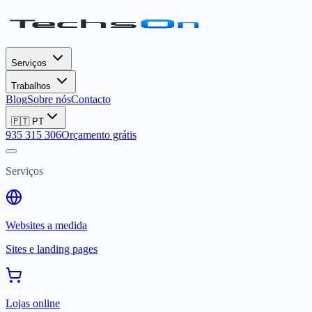
Serviços
Trabalhos
Blog
Sobre nós
Contacto
🇵🇹
PT
935 315 306
Orçamento grátis
Serviços
Websites a medida
Sites e landing pages
Lojas online