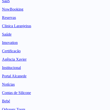
SaaS
NowBooking
Reservas
Clinica Laranjeiras
Saúde
Imovation
Certificação
Agência Xavier
Institucional
Portal Alcanede
Notícias
Contas de Silicone
Bebé
Odyssey Tours