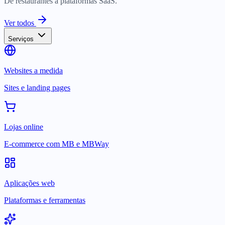
De restaurantes a plataformas SaaS.
Ver todos
Serviços
Websites a medida
Sites e landing pages
Lojas online
E-commerce com MB e MBWay
Aplicações web
Plataformas e ferramentas