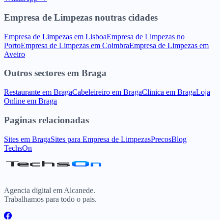
Empresa de Limpezas
noutras cidades
Empresa de Limpezas
em
Lisboa
Empresa de Limpezas
no
Porto
Empresa de Limpezas
em
Coimbra
Empresa de Limpezas
em
Aveiro
Outros sectores
em
Braga
Restaurante
em
Braga
Cabeleireiro
em
Braga
Clinica
em
Braga
Loja
Online
em
Braga
Paginas relacionadas
Sites
em
Braga
Sites para
Empresa de Limpezas
Precos
Blog
TechsOn
Agencia digital em Alcanede.
Trabalhamos para todo o pais.