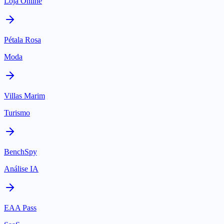
Loja Online
Pétala Rosa
Moda
Villas Marim
Turismo
BenchSpy
Análise IA
EAA Pass