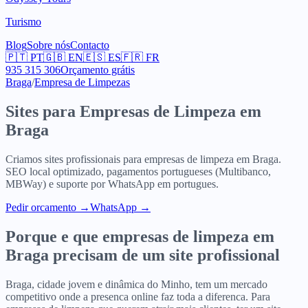
Turismo
Blog
Sobre nós
Contacto
🇵🇹
PT
🇬🇧
EN
🇪🇸
ES
🇫🇷
FR
935 315 306
Orçamento grátis
Braga
/
Empresa de Limpezas
Sites para
Empresas de Limpeza
em
Braga
Criamos sites profissionais para
empresas de limpeza
em
Braga
.
SEO local optimizado, pagamentos portugueses (Multibanco,
MBWay) e suporte por WhatsApp em portugues.
Pedir orcamento
→
WhatsApp →
Porque e que
empresas de limpeza
em
Braga
precisam de um site profissional
Braga, cidade jovem e dinâmica do Minho, tem um mercado
competitivo onde a presenca online faz toda a diferenca. Para