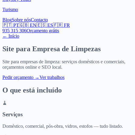
Turismo
Blog
Sobre nós
Contacto
🇵🇹
PT
🇬🇧
EN
🇪🇸
ES
🇫🇷
FR
935 315 306
Orçamento grátis
← Início
Site para
Empresa de Limpezas
Site para empresas de limpeza: serviços domésticos e comerciais,
orçamentos online e SEO local.
Pedir orçamento
→
Ver trabalhos
O que está incluído
🧹
Serviços
Doméstico, comercial, pós-obra, vidros, estofos — tudo listado.