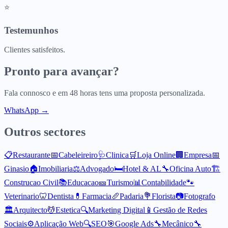
⭐
Testemunhos
Clientes satisfeitos.
Pronto para avançar?
Fala connosco e em 48 horas tens uma proposta personalizada.
WhatsApp →
Outros sectores
📋
Restaurante
📅
Cabeleireiro
🩺
Clinica
🛒
Loja Online
🏢
Empresa
📅
Ginasio
🏠
Imobiliaria
⚖️
Advogado
🛏️
Hotel & AL
🔧
Oficina Auto
🏗️
Construcao Civil
📚
Educacao
🎫
Turismo
📊
Contabilidade
🐾
Veterinario
🦷
Dentista
💊
Farmacia
🥖
Padaria
💐
Florista
📷
Fotografo
🏛️
Arquitecto
💆
Estetica
🔍
Marketing Digital
📱
Gestão de Redes
Sociais
⚙️
Aplicação Web
🔍
SEO
🎯
Google Ads
🔧
Mecânico
🔧