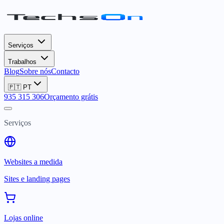
Serviços
Trabalhos
Blog
Sobre nós
Contacto
🇵🇹
PT
935 315 306
Orçamento grátis
Serviços
Websites a medida
Sites e landing pages
Lojas online