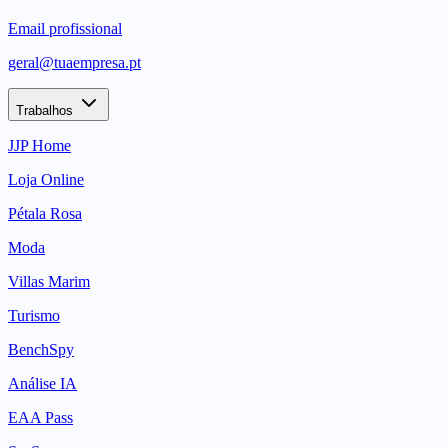
Email profissional
geral@tuaempresa.pt
Trabalhos
JJP Home
Loja Online
Pétala Rosa
Moda
Villas Marim
Turismo
BenchSpy
Análise IA
EAA Pass