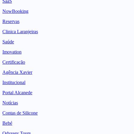
SaaS
NowBooking
Reservas
Clinica Laranjeiras
Saúde
Imovation
Certificação
Agência Xavier
Institucional
Portal Alcanede
Notícias
Contas de Silicone
Bebé
Odyssey Tours