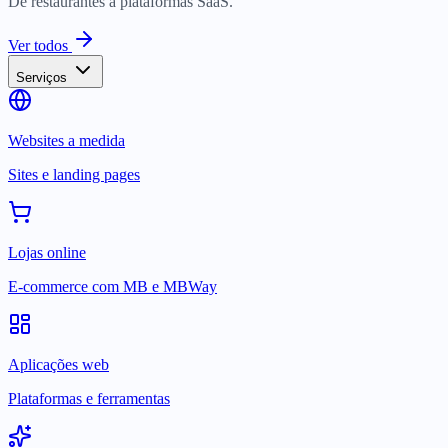
De restaurantes a plataformas SaaS.
Ver todos
Serviços
Websites a medida
Sites e landing pages
Lojas online
E-commerce com MB e MBWay
Aplicações web
Plataformas e ferramentas