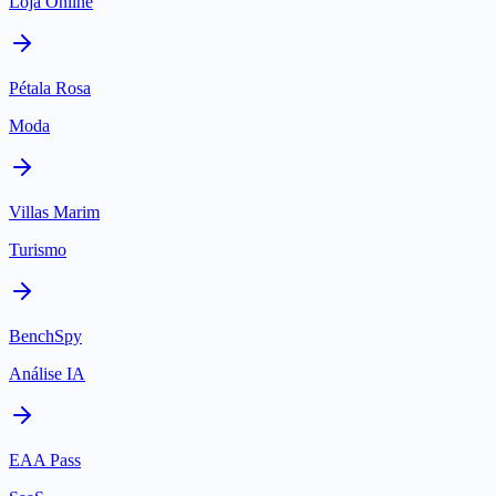
Loja Online
Pétala Rosa
Moda
Villas Marim
Turismo
BenchSpy
Análise IA
EAA Pass