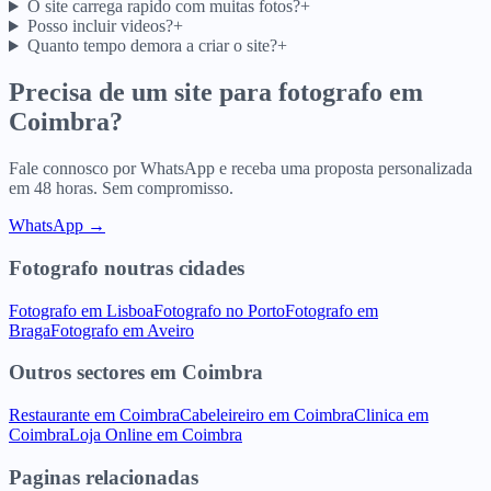
O site carrega rapido com muitas fotos?
+
Posso incluir videos?
+
Quanto tempo demora a criar o site?
+
Precisa de um site para
fotografo
em
Coimbra
?
Fale connosco por WhatsApp e receba uma proposta personalizada
em 48 horas. Sem compromisso.
WhatsApp →
Fotografo
noutras cidades
Fotografo
em
Lisboa
Fotografo
no
Porto
Fotografo
em
Braga
Fotografo
em
Aveiro
Outros sectores
em
Coimbra
Restaurante
em
Coimbra
Cabeleireiro
em
Coimbra
Clinica
em
Coimbra
Loja Online
em
Coimbra
Paginas relacionadas