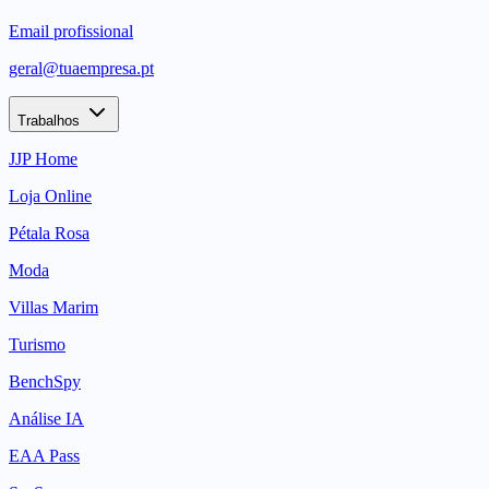
Email profissional
geral@tuaempresa.pt
Trabalhos
JJP Home
Loja Online
Pétala Rosa
Moda
Villas Marim
Turismo
BenchSpy
Análise IA
EAA Pass