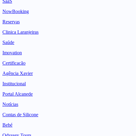
SaaS
NowBooking
Reservas
Clinica Laranjeiras
Saúde
Imovation
Certificação
Agência Xavier
Institucional
Portal Alcanede
Notícias
Contas de Silicone
Bebé
Odyssey Tours