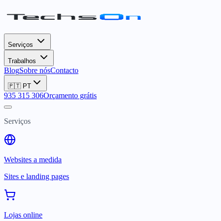
Serviços
Trabalhos
Blog
Sobre nós
Contacto
🇵🇹
PT
935 315 306
Orçamento grátis
Serviços
Websites a medida
Sites e landing pages
Lojas online