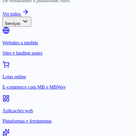
De restaurantes a plataformas SaaS.
Ver todos
Serviços
Websites a medida
Sites e landing pages
Lojas online
E-commerce com MB e MBWay
Aplicações web
Plataformas e ferramentas