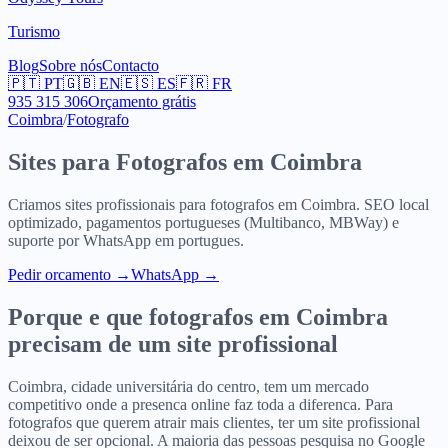
Turismo
Blog
Sobre nós
Contacto
🇵🇹
PT
🇬🇧
EN
🇪🇸
ES
🇫🇷
FR
935 315 306
Orçamento grátis
Coimbra
/
Fotografo
Sites para
Fotografos
em
Coimbra
Criamos sites profissionais para
fotografos
em
Coimbra
. SEO local
optimizado, pagamentos portugueses (Multibanco, MBWay) e
suporte por WhatsApp em portugues.
Pedir orcamento
→
WhatsApp →
Porque e que
fotografos
em
Coimbra
precisam de um site profissional
Coimbra, cidade universitária do centro, tem um mercado
competitivo onde a presenca online faz toda a diferenca. Para
fotografos que querem atrair mais clientes, ter um site profissional
deixou de ser opcional. A maioria das pessoas pesquisa no Google