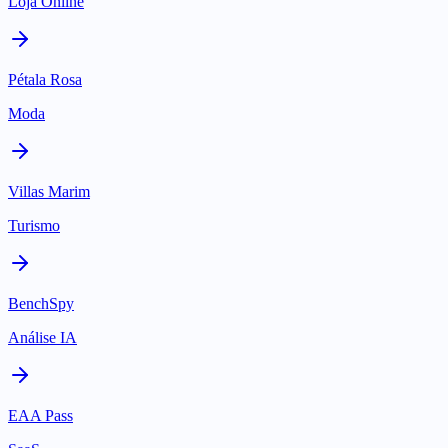
Loja Online
Pétala Rosa
Moda
Villas Marim
Turismo
BenchSpy
Análise IA
EAA Pass