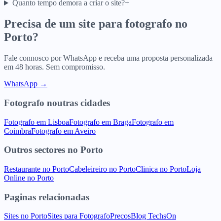
Quanto tempo demora a criar o site?
+
Precisa de um site para
fotografo
no
Porto
?
Fale connosco por WhatsApp e receba uma proposta personalizada
em 48 horas. Sem compromisso.
WhatsApp →
Fotografo
noutras cidades
Fotografo
em
Lisboa
Fotografo
em
Braga
Fotografo
em
Coimbra
Fotografo
em
Aveiro
Outros sectores
no
Porto
Restaurante
no
Porto
Cabeleireiro
no
Porto
Clinica
no
Porto
Loja
Online
no
Porto
Paginas relacionadas
Sites
no
Porto
Sites para
Fotografo
Precos
Blog TechsOn