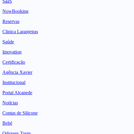
SaaS
NowBooking
Reservas
Clinica Laranjeiras
Saúde
Imovation
Certificação
Agência Xavier
Institucional
Portal Alcanede
Notícias
Contas de Silicone
Bebé
Odyssey Tours