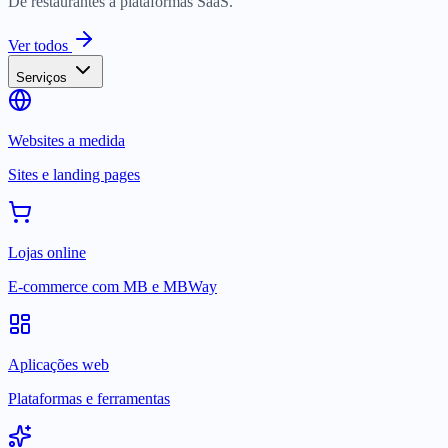
De restaurantes a plataformas SaaS.
Ver todos
Serviços
Websites a medida
Sites e landing pages
Lojas online
E-commerce com MB e MBWay
Aplicações web
Plataformas e ferramentas