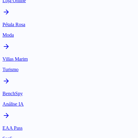
Loja Online
Pétala Rosa
Moda
Villas Marim
Turismo
BenchSpy
Análise IA
EAA Pass