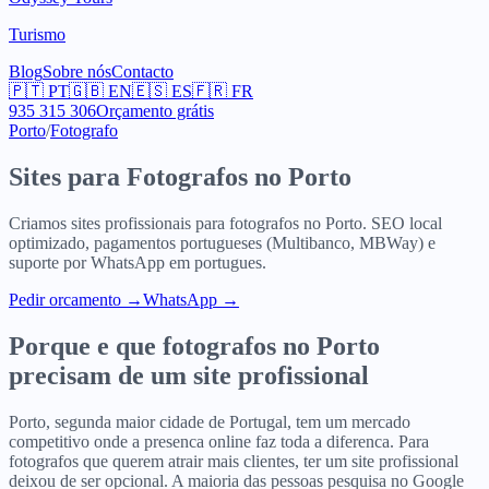
Turismo
Blog
Sobre nós
Contacto
🇵🇹
PT
🇬🇧
EN
🇪🇸
ES
🇫🇷
FR
935 315 306
Orçamento grátis
Porto
/
Fotografo
Sites para
Fotografos
no
Porto
Criamos sites profissionais para
fotografos
no
Porto
. SEO local
optimizado, pagamentos portugueses (Multibanco, MBWay) e
suporte por WhatsApp em portugues.
Pedir orcamento
→
WhatsApp →
Porque e que
fotografos
no
Porto
precisam de um site profissional
Porto, segunda maior cidade de Portugal, tem um mercado
competitivo onde a presenca online faz toda a diferenca. Para
fotografos que querem atrair mais clientes, ter um site profissional
deixou de ser opcional. A maioria das pessoas pesquisa no Google