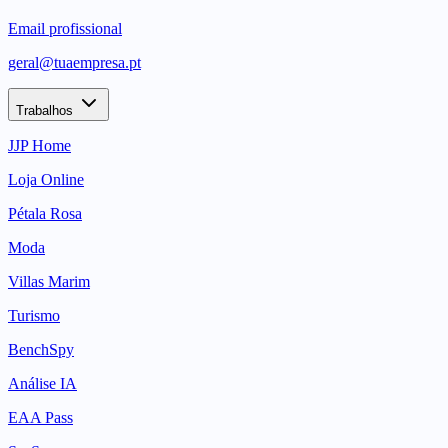
Email profissional
geral@tuaempresa.pt
Trabalhos
JJP Home
Loja Online
Pétala Rosa
Moda
Villas Marim
Turismo
BenchSpy
Análise IA
EAA Pass