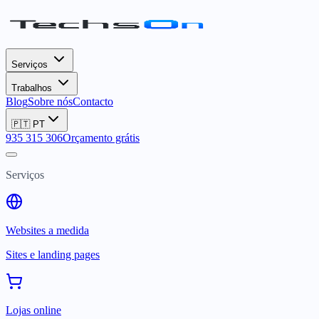
Serviços
Trabalhos
Blog
Sobre nós
Contacto
🇵🇹
PT
935 315 306
Orçamento grátis
Serviços
Websites a medida
Sites e landing pages
Lojas online