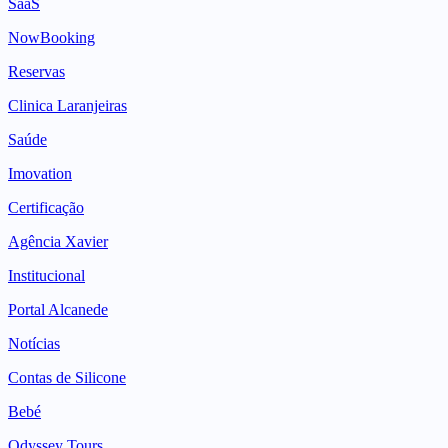
SaaS
NowBooking
Reservas
Clinica Laranjeiras
Saúde
Imovation
Certificação
Agência Xavier
Institucional
Portal Alcanede
Notícias
Contas de Silicone
Bebé
Odyssey Tours