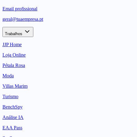
Email profissional
geral@tuaempresa.pt
Trabalhos
JJP Home
Loja Online
Pétala Rosa
Moda
Villas Marim
Turismo
BenchSpy
Análise IA
EAA Pass