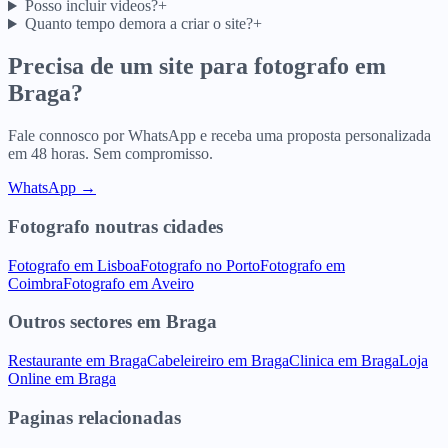
Posso incluir videos?
+
Quanto tempo demora a criar o site?
+
Precisa de um site para
fotografo
em
Braga
?
Fale connosco por WhatsApp e receba uma proposta personalizada
em 48 horas. Sem compromisso.
WhatsApp →
Fotografo
noutras cidades
Fotografo
em
Lisboa
Fotografo
no
Porto
Fotografo
em
Coimbra
Fotografo
em
Aveiro
Outros sectores
em
Braga
Restaurante
em
Braga
Cabeleireiro
em
Braga
Clinica
em
Braga
Loja
Online
em
Braga
Paginas relacionadas