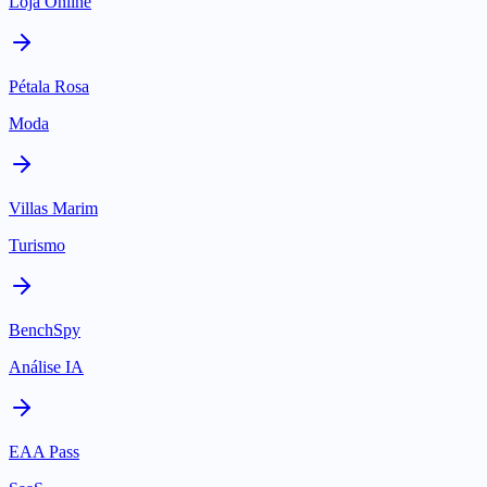
Loja Online
Pétala Rosa
Moda
Villas Marim
Turismo
BenchSpy
Análise IA
EAA Pass