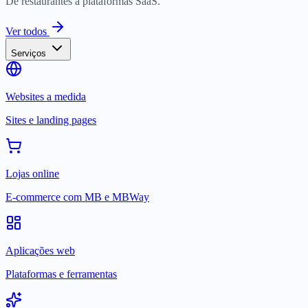
De restaurantes a plataformas SaaS.
Ver todos
Serviços
Websites a medida
Sites e landing pages
Lojas online
E-commerce com MB e MBWay
Aplicações web
Plataformas e ferramentas