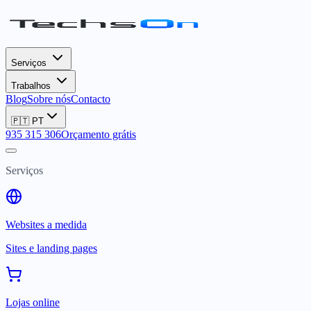
Serviços
Trabalhos
Blog
Sobre nós
Contacto
🇵🇹
PT
935 315 306
Orçamento grátis
Serviços
Websites a medida
Sites e landing pages
Lojas online