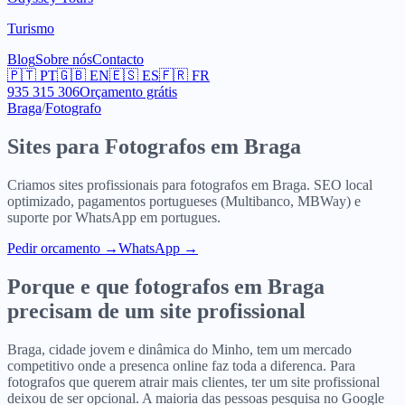
Turismo
Blog
Sobre nós
Contacto
🇵🇹
PT
🇬🇧
EN
🇪🇸
ES
🇫🇷
FR
935 315 306
Orçamento grátis
Braga
/
Fotografo
Sites para
Fotografos
em
Braga
Criamos sites profissionais para
fotografos
em
Braga
. SEO local
optimizado, pagamentos portugueses (Multibanco, MBWay) e
suporte por WhatsApp em portugues.
Pedir orcamento
→
WhatsApp →
Porque e que
fotografos
em
Braga
precisam de um site profissional
Braga, cidade jovem e dinâmica do Minho, tem um mercado
competitivo onde a presenca online faz toda a diferenca. Para
fotografos que querem atrair mais clientes, ter um site profissional
deixou de ser opcional. A maioria das pessoas pesquisa no Google