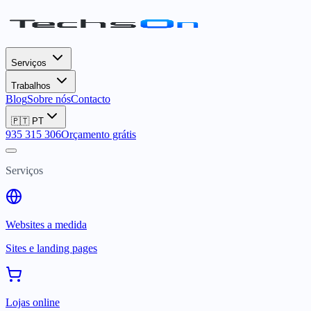
Serviços
Trabalhos
Blog
Sobre nós
Contacto
🇵🇹
PT
935 315 306
Orçamento grátis
Serviços
Websites a medida
Sites e landing pages
Lojas online