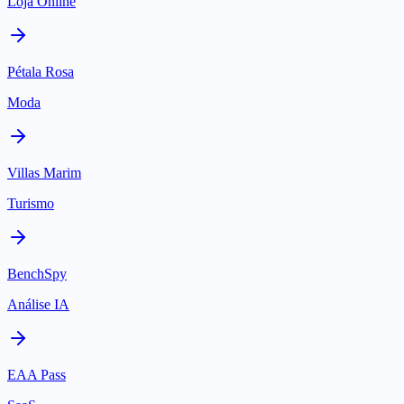
Loja Online
Pétala Rosa
Moda
Villas Marim
Turismo
BenchSpy
Análise IA
EAA Pass