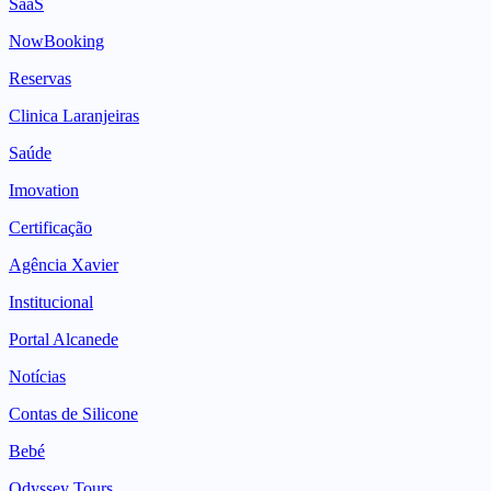
SaaS
NowBooking
Reservas
Clinica Laranjeiras
Saúde
Imovation
Certificação
Agência Xavier
Institucional
Portal Alcanede
Notícias
Contas de Silicone
Bebé
Odyssey Tours