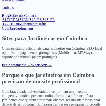
Turismo
Blog
Sobre nós
Contacto
🇵🇹
PT
🇬🇧
EN
🇪🇸
ES
🇫🇷
FR
935 315 306
Orçamento grátis
Coimbra
/
Jardinagem
Sites para
Jardineiros
em
Coimbra
Criamos sites profissionais para
jardineiros
em
Coimbra
. SEO local
optimizado, pagamentos portugueses (Multibanco, MBWay) e
suporte por WhatsApp em portugues.
Pedir orcamento
→
WhatsApp →
Porque e que
jardineiros
em
Coimbra
precisam de um site profissional
Coimbra, cidade universitária do centro, tem um mercado
competitivo onde a presenca online faz toda a diferenca. Para
jardineiros que querem atrair mais clientes, ter um site profissional
deixou de ser opcional. A maioria das pessoas pesquisa no Google