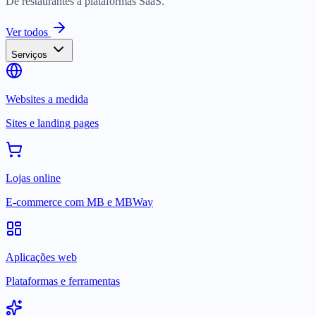
De restaurantes a plataformas SaaS.
Ver todos
Serviços
Websites a medida
Sites e landing pages
Lojas online
E-commerce com MB e MBWay
Aplicações web
Plataformas e ferramentas