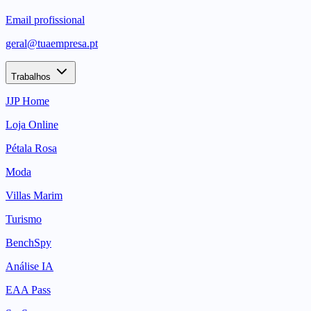
Email profissional
geral@tuaempresa.pt
Trabalhos
JJP Home
Loja Online
Pétala Rosa
Moda
Villas Marim
Turismo
BenchSpy
Análise IA
EAA Pass