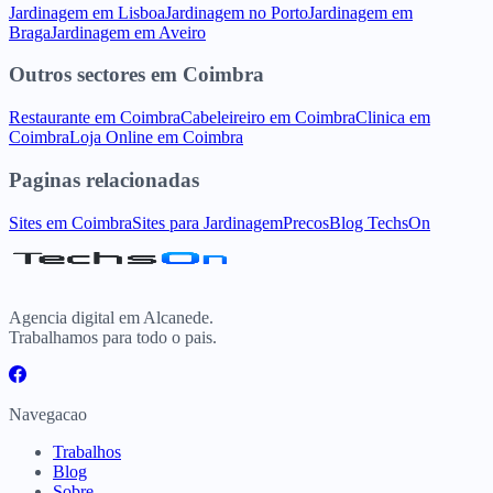
Jardinagem
em
Lisboa
Jardinagem
no
Porto
Jardinagem
em
Braga
Jardinagem
em
Aveiro
Outros sectores
em
Coimbra
Restaurante
em
Coimbra
Cabeleireiro
em
Coimbra
Clinica
em
Coimbra
Loja Online
em
Coimbra
Paginas relacionadas
Sites
em
Coimbra
Sites para
Jardinagem
Precos
Blog TechsOn
Agencia digital em Alcanede.
Trabalhamos para todo o pais.
Navegacao
Trabalhos
Blog
Sobre