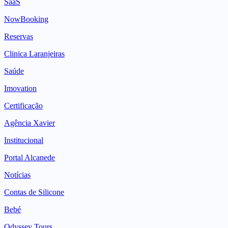
SaaS
NowBooking
Reservas
Clinica Laranjeiras
Saúde
Imovation
Certificação
Agência Xavier
Institucional
Portal Alcanede
Notícias
Contas de Silicone
Bebé
Odyssey Tours