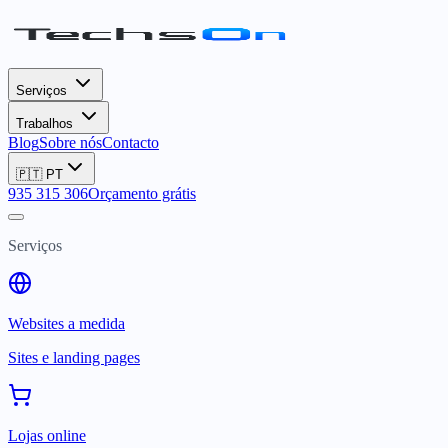
Serviços
Trabalhos
Blog
Sobre nós
Contacto
🇵🇹
PT
935 315 306
Orçamento grátis
Serviços
Websites a medida
Sites e landing pages
Lojas online