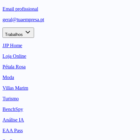
Email profissional
geral@tuaempresa.pt
Trabalhos
JJP Home
Loja Online
Pétala Rosa
Moda
Villas Marim
Turismo
BenchSpy
Análise IA
EAA Pass