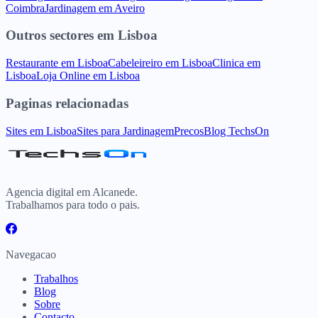
Coimbra
Jardinagem
em
Aveiro
Outros sectores
em
Lisboa
Restaurante
em
Lisboa
Cabeleireiro
em
Lisboa
Clinica
em
Lisboa
Loja Online
em
Lisboa
Paginas relacionadas
Sites
em
Lisboa
Sites para
Jardinagem
Precos
Blog TechsOn
Agencia digital em Alcanede.
Trabalhamos para todo o pais.
Navegacao
Trabalhos
Blog
Sobre
Contacto