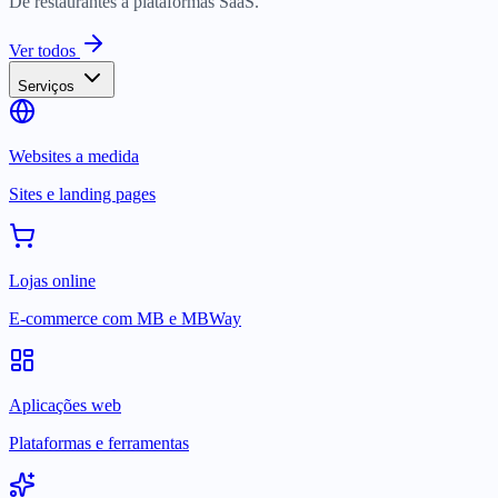
De restaurantes a plataformas SaaS.
Ver todos
Serviços
Websites a medida
Sites e landing pages
Lojas online
E-commerce com MB e MBWay
Aplicações web
Plataformas e ferramentas