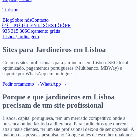
Turismo
Blog
Sobre nós
Contacto
🇵🇹
PT
🇬🇧
EN
🇪🇸
ES
🇫🇷
FR
935 315 306
Orçamento grátis
Lisboa
/
Jardinagem
Sites para
Jardineiros
em
Lisboa
Criamos sites profissionais para
jardineiros
em
Lisboa
. SEO local
optimizado, pagamentos portugueses (Multibanco, MBWay) e
suporte por WhatsApp em portugues.
Pedir orcamento
→
WhatsApp →
Porque e que
jardineiros
em
Lisboa
precisam de um site profissional
Lisboa, capital portuguesa, tem um mercado competitivo onde a
presenca online faz toda a diferenca. Para jardineiros que querem
atrair mais clientes, ter um site profissional deixou de ser opcional. A
maioria das pessoas pesquisa no Google antes de escolher qualquer