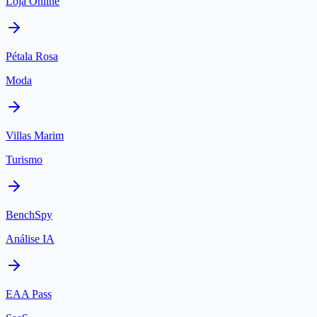
Loja Online
Pétala Rosa
Moda
Villas Marim
Turismo
BenchSpy
Análise IA
EAA Pass