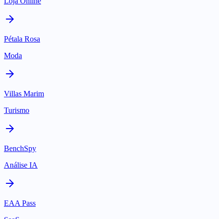
Loja Online
Pétala Rosa
Moda
Villas Marim
Turismo
BenchSpy
Análise IA
EAA Pass