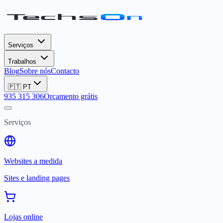
Serviços
Trabalhos
Blog
Sobre nós
Contacto
🇵🇹
PT
935 315 306
Orçamento grátis
Serviços
Websites a medida
Sites e landing pages
Lojas online