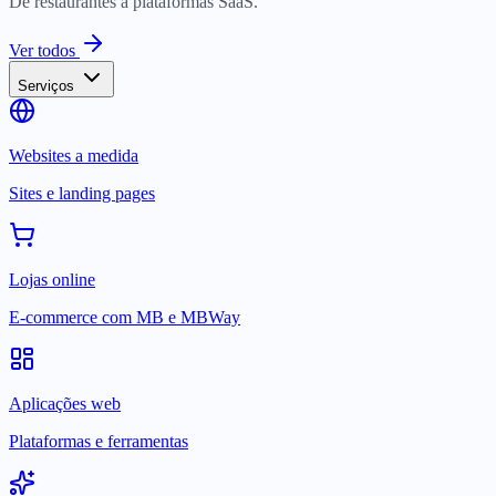
De restaurantes a plataformas SaaS.
Ver todos
Serviços
Websites a medida
Sites e landing pages
Lojas online
E-commerce com MB e MBWay
Aplicações web
Plataformas e ferramentas