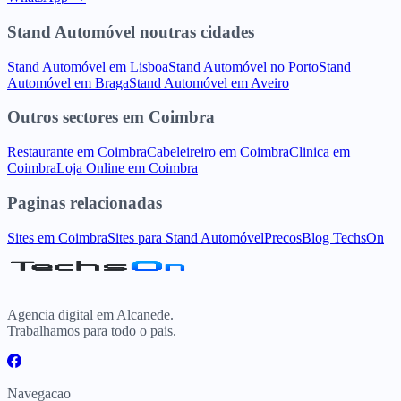
Stand Automóvel
noutras cidades
Stand Automóvel
em
Lisboa
Stand Automóvel
no
Porto
Stand
Automóvel
em
Braga
Stand Automóvel
em
Aveiro
Outros sectores
em
Coimbra
Restaurante
em
Coimbra
Cabeleireiro
em
Coimbra
Clinica
em
Coimbra
Loja Online
em
Coimbra
Paginas relacionadas
Sites
em
Coimbra
Sites para
Stand Automóvel
Precos
Blog TechsOn
Agencia digital em Alcanede.
Trabalhamos para todo o pais.
Navegacao