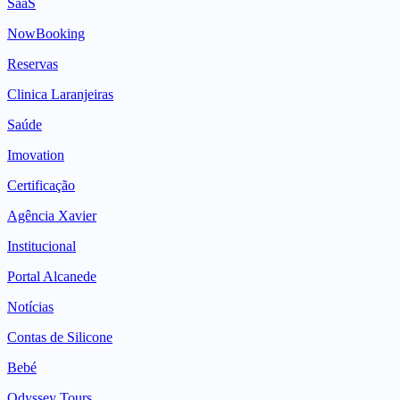
SaaS
NowBooking
Reservas
Clinica Laranjeiras
Saúde
Imovation
Certificação
Agência Xavier
Institucional
Portal Alcanede
Notícias
Contas de Silicone
Bebé
Odyssey Tours