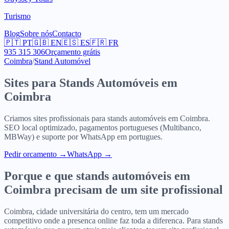
Turismo
Blog
Sobre nós
Contacto
🇵🇹
PT
🇬🇧
EN
🇪🇸
ES
🇫🇷
FR
935 315 306
Orçamento grátis
Coimbra
/
Stand Automóvel
Sites para
Stands Automóveis
em
Coimbra
Criamos sites profissionais para
stands automóveis
em
Coimbra
.
SEO local optimizado, pagamentos portugueses (Multibanco,
MBWay) e suporte por WhatsApp em portugues.
Pedir orcamento
→
WhatsApp →
Porque e que
stands automóveis
em
Coimbra
precisam de um site profissional
Coimbra, cidade universitária do centro, tem um mercado
competitivo onde a presenca online faz toda a diferenca. Para stands