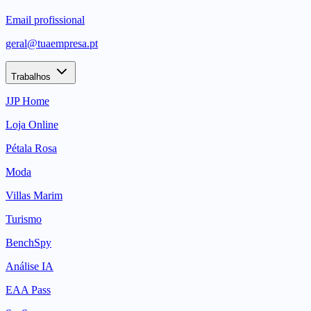
Email profissional
geral@tuaempresa.pt
Trabalhos
JJP Home
Loja Online
Pétala Rosa
Moda
Villas Marim
Turismo
BenchSpy
Análise IA
EAA Pass