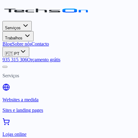
Serviços
Trabalhos
Blog
Sobre nós
Contacto
🇵🇹
PT
935 315 306
Orçamento grátis
Serviços
Websites a medida
Sites e landing pages
Lojas online