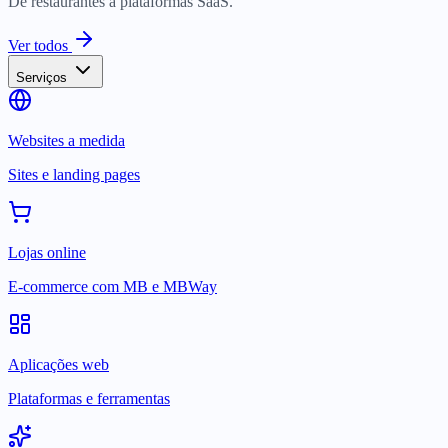
De restaurantes a plataformas SaaS.
Ver todos
Serviços
Websites a medida
Sites e landing pages
Lojas online
E-commerce com MB e MBWay
Aplicações web
Plataformas e ferramentas