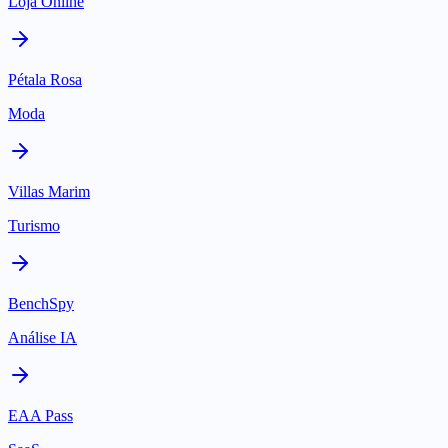
Loja Online
Pétala Rosa
Moda
Villas Marim
Turismo
BenchSpy
Análise IA
EAA Pass