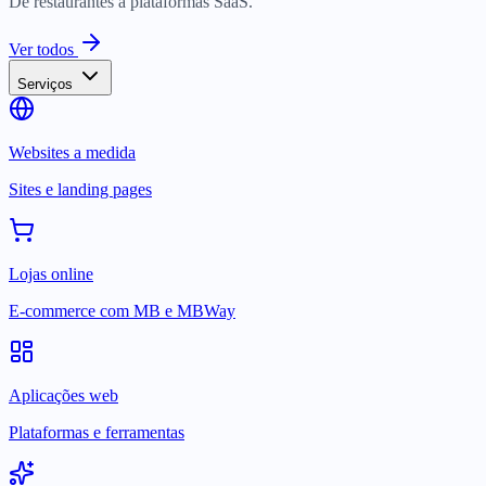
De restaurantes a plataformas SaaS.
Ver todos
Serviços
Websites a medida
Sites e landing pages
Lojas online
E-commerce com MB e MBWay
Aplicações web
Plataformas e ferramentas