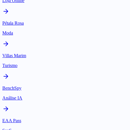
Loja Online
Pétala Rosa
Moda
Villas Marim
Turismo
BenchSpy
Análise IA
EAA Pass