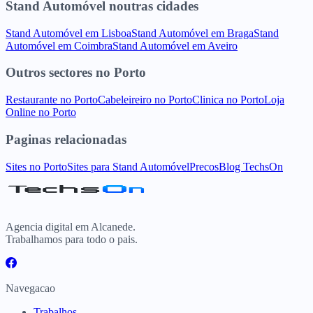
Stand Automóvel
noutras cidades
Stand Automóvel
em
Lisboa
Stand Automóvel
em
Braga
Stand
Automóvel
em
Coimbra
Stand Automóvel
em
Aveiro
Outros sectores
no
Porto
Restaurante
no
Porto
Cabeleireiro
no
Porto
Clinica
no
Porto
Loja
Online
no
Porto
Paginas relacionadas
Sites
no
Porto
Sites para
Stand Automóvel
Precos
Blog TechsOn
Agencia digital em Alcanede.
Trabalhamos para todo o pais.
Navegacao
Trabalhos