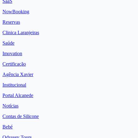
SaaS
NowBooking
Reservas
Clinica Laranjeiras
Saúde
Imovation
Certificação
Agência Xavier
Institucional
Portal Alcanede
Notícias
Contas de Silicone
Bebé
Odyssey Tours