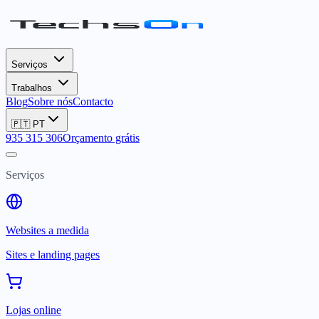
Serviços
Trabalhos
Blog
Sobre nós
Contacto
🇵🇹
PT
935 315 306
Orçamento grátis
Serviços
Websites a medida
Sites e landing pages
Lojas online