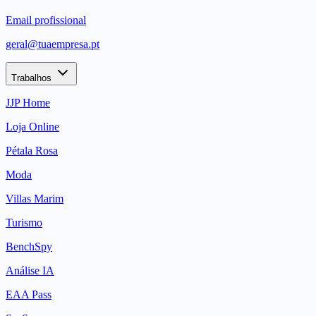
Email profissional
geral@tuaempresa.pt
Trabalhos
JJP Home
Loja Online
Pétala Rosa
Moda
Villas Marim
Turismo
BenchSpy
Análise IA
EAA Pass