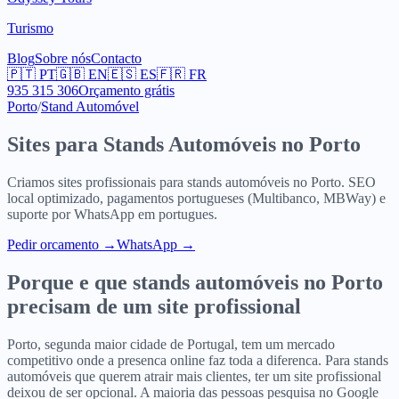
Turismo
Blog
Sobre nós
Contacto
🇵🇹
PT
🇬🇧
EN
🇪🇸
ES
🇫🇷
FR
935 315 306
Orçamento grátis
Porto
/
Stand Automóvel
Sites para
Stands Automóveis
no
Porto
Criamos sites profissionais para
stands automóveis
no
Porto
. SEO
local optimizado, pagamentos portugueses (Multibanco, MBWay) e
suporte por WhatsApp em portugues.
Pedir orcamento
→
WhatsApp →
Porque e que
stands automóveis
no
Porto
precisam de um site profissional
Porto, segunda maior cidade de Portugal, tem um mercado
competitivo onde a presenca online faz toda a diferenca. Para stands
automóveis que querem atrair mais clientes, ter um site profissional
deixou de ser opcional. A maioria das pessoas pesquisa no Google