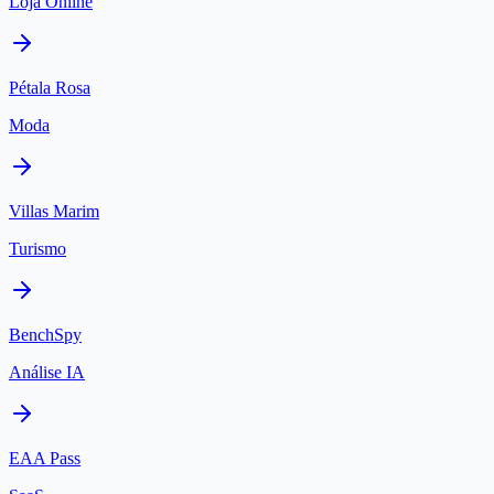
Loja Online
Pétala Rosa
Moda
Villas Marim
Turismo
BenchSpy
Análise IA
EAA Pass