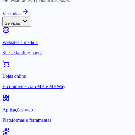
De restaurantes a plataformas SaaS.
Ver todos
Serviços
Websites a medida
Sites e landing pages
Lojas online
E-commerce com MB e MBWay
Aplicações web
Plataformas e ferramentas