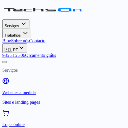
Serviços
Trabalhos
Blog
Sobre nós
Contacto
🇵🇹
PT
935 315 306
Orçamento grátis
Serviços
Websites a medida
Sites e landing pages
Lojas online