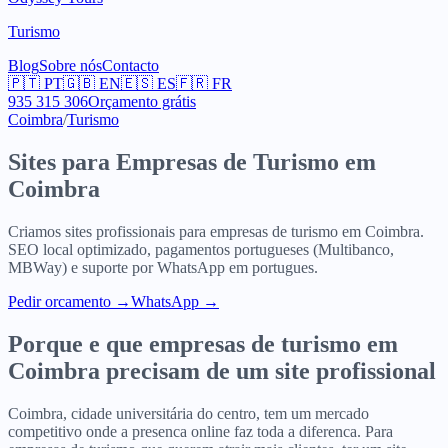
Turismo
Blog
Sobre nós
Contacto
🇵🇹
PT
🇬🇧
EN
🇪🇸
ES
🇫🇷
FR
935 315 306
Orçamento grátis
Coimbra
/
Turismo
Sites para
Empresas de Turismo
em
Coimbra
Criamos sites profissionais para
empresas de turismo
em
Coimbra
.
SEO local optimizado, pagamentos portugueses (Multibanco,
MBWay) e suporte por WhatsApp em portugues.
Pedir orcamento
→
WhatsApp →
Porque e que
empresas de turismo
em
Coimbra
precisam de um site profissional
Coimbra, cidade universitária do centro, tem um mercado
competitivo onde a presenca online faz toda a diferenca. Para