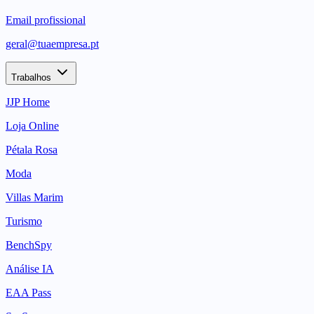
Email profissional
geral@tuaempresa.pt
Trabalhos
JJP Home
Loja Online
Pétala Rosa
Moda
Villas Marim
Turismo
BenchSpy
Análise IA
EAA Pass