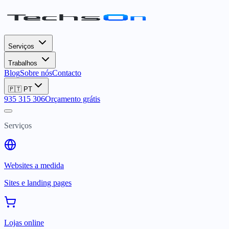
Serviços
Trabalhos
Blog
Sobre nós
Contacto
🇵🇹
PT
935 315 306
Orçamento grátis
Serviços
Websites a medida
Sites e landing pages
Lojas online