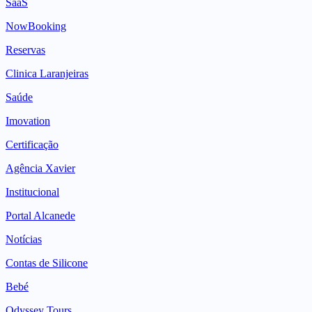
SaaS
NowBooking
Reservas
Clinica Laranjeiras
Saúde
Imovation
Certificação
Agência Xavier
Institucional
Portal Alcanede
Notícias
Contas de Silicone
Bebé
Odyssey Tours