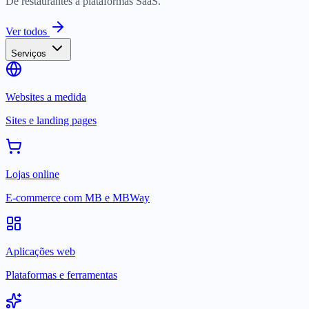
De restaurantes a plataformas SaaS.
Ver todos
Serviços
Websites a medida
Sites e landing pages
Lojas online
E-commerce com MB e MBWay
Aplicações web
Plataformas e ferramentas