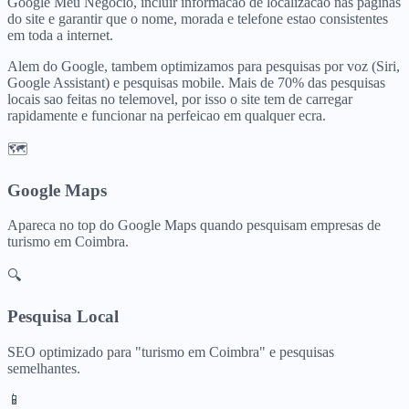
Google Meu Negocio, incluir informacao de localizacao nas paginas
do site e garantir que o nome, morada e telefone estao consistentes
em toda a internet.
Alem do Google, tambem optimizamos para pesquisas por voz (Siri,
Google Assistant) e pesquisas mobile. Mais de 70% das pesquisas
locais sao feitas no telemovel, por isso o site tem de carregar
rapidamente e funcionar na perfeicao em qualquer ecra.
🗺️
Google Maps
Apareca no top do Google Maps quando pesquisam
empresas de
turismo
em
Coimbra
.
🔍
Pesquisa Local
SEO optimizado para "
turismo
em
Coimbra
" e pesquisas
semelhantes.
📱