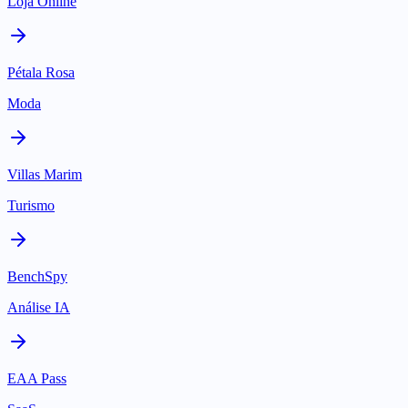
Loja Online
Pétala Rosa
Moda
Villas Marim
Turismo
BenchSpy
Análise IA
EAA Pass