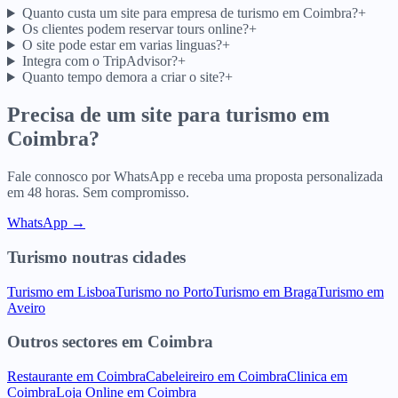
Quanto custa um site para empresa de turismo em Coimbra?
+
Os clientes podem reservar tours online?
+
O site pode estar em varias linguas?
+
Integra com o TripAdvisor?
+
Quanto tempo demora a criar o site?
+
Precisa de um site para
turismo
em
Coimbra
?
Fale connosco por WhatsApp e receba uma proposta personalizada
em 48 horas. Sem compromisso.
WhatsApp →
Turismo
noutras cidades
Turismo
em
Lisboa
Turismo
no
Porto
Turismo
em
Braga
Turismo
em
Aveiro
Outros sectores
em
Coimbra
Restaurante
em
Coimbra
Cabeleireiro
em
Coimbra
Clinica
em
Coimbra
Loja Online
em
Coimbra