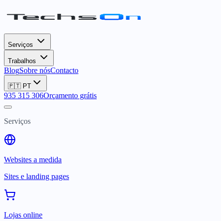
Serviços
Trabalhos
Blog
Sobre nós
Contacto
🇵🇹
PT
935 315 306
Orçamento grátis
Serviços
Websites a medida
Sites e landing pages
Lojas online