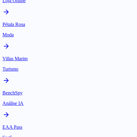
Loja Online
Pétala Rosa
Moda
Villas Marim
Turismo
BenchSpy
Análise IA
EAA Pass