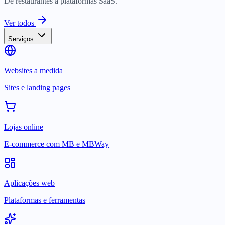
De restaurantes a plataformas SaaS.
Ver todos
Serviços
Websites a medida
Sites e landing pages
Lojas online
E-commerce com MB e MBWay
Aplicações web
Plataformas e ferramentas