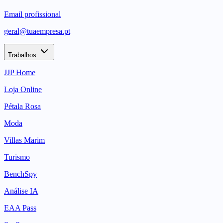
Email profissional
geral@tuaempresa.pt
Trabalhos
JJP Home
Loja Online
Pétala Rosa
Moda
Villas Marim
Turismo
BenchSpy
Análise IA
EAA Pass