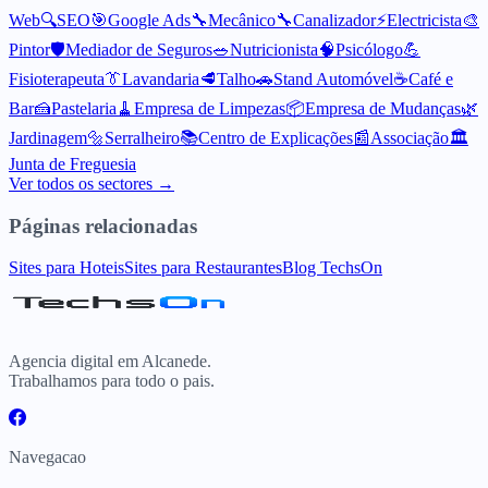
Web
🔍
SEO
🎯
Google Ads
🔧
Mecânico
🔧
Canalizador
⚡
Electricista
🎨
Pintor
🛡️
Mediador de Seguros
🥗
Nutricionista
🧠
Psicólogo
💪
Fisioterapeuta
👔
Lavandaria
🥩
Talho
🚗
Stand Automóvel
☕
Café e
Bar
🍰
Pastelaria
🧹
Empresa de Limpezas
📦
Empresa de Mudanças
🌿
Jardinagem
🔩
Serralheiro
📚
Centro de Explicações
📰
Associação
🏛️
Junta de Freguesia
Ver todos os sectores →
Páginas relacionadas
Sites para Hoteis
Sites para Restaurantes
Blog TechsOn
Agencia digital em Alcanede.
Trabalhamos para todo o pais.
Navegacao