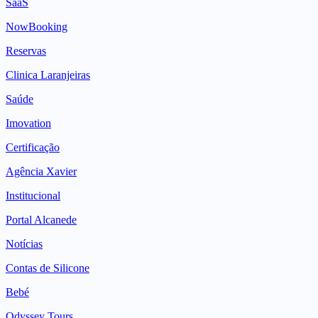
SaaS
NowBooking
Reservas
Clinica Laranjeiras
Saúde
Imovation
Certificação
Agência Xavier
Institucional
Portal Alcanede
Notícias
Contas de Silicone
Bebé
Odyssey Tours