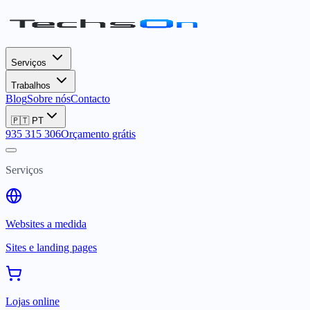
Serviços
Trabalhos
Blog
Sobre nós
Contacto
🇵🇹
PT
935 315 306
Orçamento grátis
Serviços
Websites a medida
Sites e landing pages
Lojas online