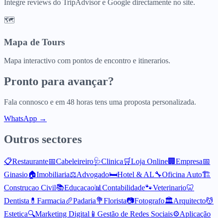
Integre reviews do TripAdvisor e Google directamente no site.
🗺️
Mapa de Tours
Mapa interactivo com pontos de encontro e itinerarios.
Pronto para avançar?
Fala connosco e em 48 horas tens uma proposta personalizada.
WhatsApp →
Outros sectores
📋
Restaurante
📅
Cabeleireiro
🩺
Clinica
🛒
Loja Online
🏢
Empresa
📅
Ginasio
🏠
Imobiliaria
⚖️
Advogado
🛏️
Hotel & AL
🔧
Oficina Auto
🏗️
Construcao Civil
📚
Educacao
📊
Contabilidade
🐾
Veterinario
🦷
Dentista
💊
Farmacia
🥖
Padaria
💐
Florista
📷
Fotografo
🏛️
Arquitecto
💆
Estetica
🔍
Marketing Digital
📱
Gestão de Redes Sociais
⚙️
Aplicação