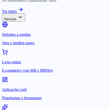
De restaurantes a plataformas SaaS.
Ver todos
Serviços
Websites a medida
Sites e landing pages
Lojas online
E-commerce com MB e MBWay
Aplicações web
Plataformas e ferramentas