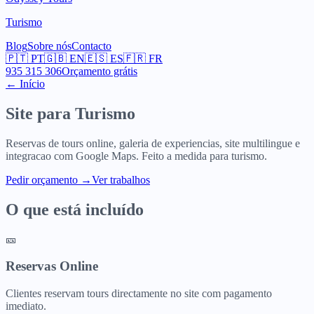
Turismo
Blog
Sobre nós
Contacto
🇵🇹
PT
🇬🇧
EN
🇪🇸
ES
🇫🇷
FR
935 315 306
Orçamento grátis
← Início
Site para
Turismo
Reservas de tours online, galeria de experiencias, site multilingue e
integracao com Google Maps. Feito a medida para turismo.
Pedir orçamento
→
Ver trabalhos
O que está incluído
🎫
Reservas Online
Clientes reservam tours directamente no site com pagamento
imediato.