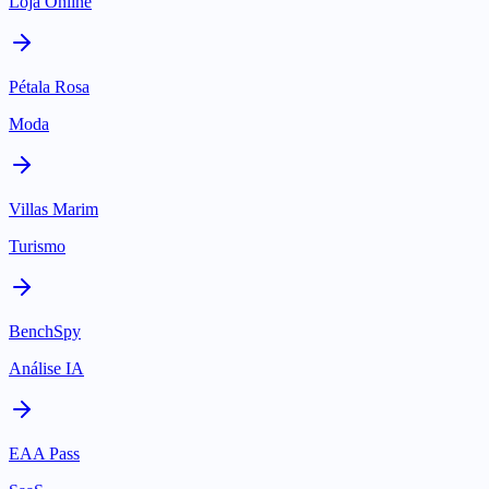
Loja Online
Pétala Rosa
Moda
Villas Marim
Turismo
BenchSpy
Análise IA
EAA Pass