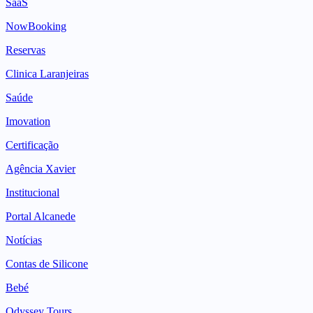
SaaS
NowBooking
Reservas
Clinica Laranjeiras
Saúde
Imovation
Certificação
Agência Xavier
Institucional
Portal Alcanede
Notícias
Contas de Silicone
Bebé
Odyssey Tours