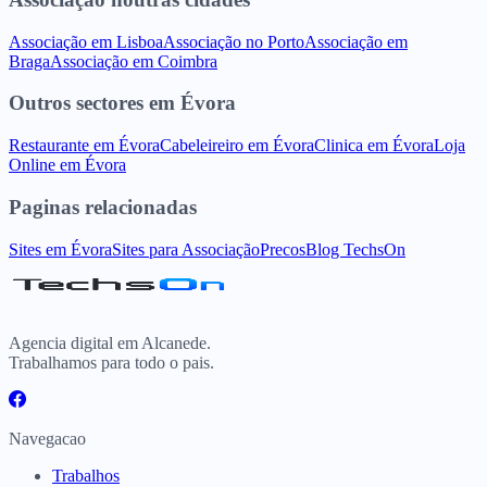
Associação
em
Lisboa
Associação
no
Porto
Associação
em
Braga
Associação
em
Coimbra
Outros sectores
em
Évora
Restaurante
em
Évora
Cabeleireiro
em
Évora
Clinica
em
Évora
Loja
Online
em
Évora
Paginas relacionadas
Sites
em
Évora
Sites para
Associação
Precos
Blog TechsOn
Agencia digital em Alcanede.
Trabalhamos para todo o pais.
Navegacao
Trabalhos