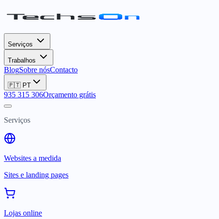
Serviços
Trabalhos
Blog
Sobre nós
Contacto
🇵🇹
PT
935 315 306
Orçamento grátis
Serviços
Websites a medida
Sites e landing pages
Lojas online