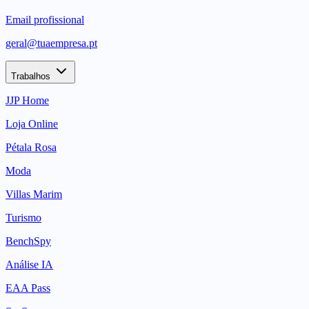
Email profissional
geral@tuaempresa.pt
Trabalhos
JJP Home
Loja Online
Pétala Rosa
Moda
Villas Marim
Turismo
BenchSpy
Análise IA
EAA Pass