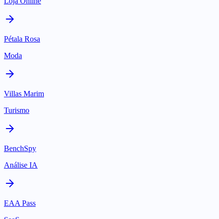
Loja Online
Pétala Rosa
Moda
Villas Marim
Turismo
BenchSpy
Análise IA
EAA Pass