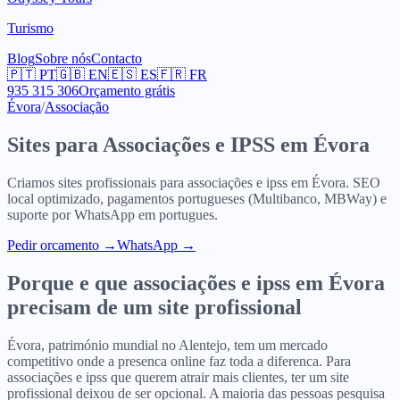
Turismo
Blog
Sobre nós
Contacto
🇵🇹
PT
🇬🇧
EN
🇪🇸
ES
🇫🇷
FR
935 315 306
Orçamento grátis
Évora
/
Associação
Sites para
Associações e IPSS
em
Évora
Criamos sites profissionais para
associações e ipss
em
Évora
. SEO
local optimizado, pagamentos portugueses (Multibanco, MBWay) e
suporte por WhatsApp em portugues.
Pedir orcamento
→
WhatsApp →
Porque e que
associações e ipss
em
Évora
precisam de um site profissional
Évora, património mundial no Alentejo, tem um mercado
competitivo onde a presenca online faz toda a diferenca. Para
associações e ipss que querem atrair mais clientes, ter um site
profissional deixou de ser opcional. A maioria das pessoas pesquisa