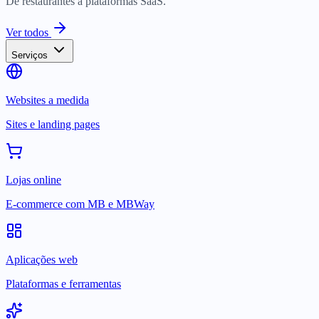
De restaurantes a plataformas SaaS.
Ver todos
Serviços
Websites a medida
Sites e landing pages
Lojas online
E-commerce com MB e MBWay
Aplicações web
Plataformas e ferramentas