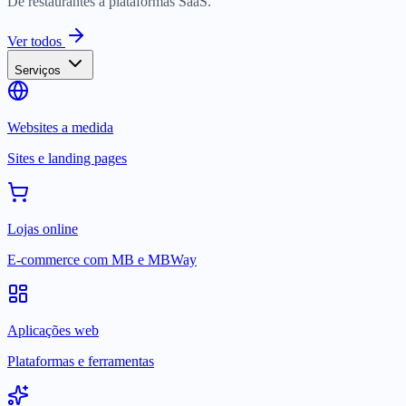
De restaurantes a plataformas SaaS.
Ver todos
Serviços
Websites a medida
Sites e landing pages
Lojas online
E-commerce com MB e MBWay
Aplicações web
Plataformas e ferramentas