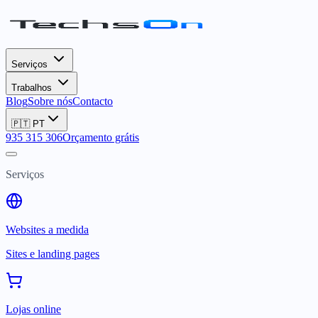
Serviços
Trabalhos
Blog
Sobre nós
Contacto
🇵🇹
PT
935 315 306
Orçamento grátis
Serviços
Websites a medida
Sites e landing pages
Lojas online