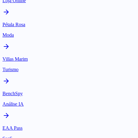
Loja Online
Pétala Rosa
Moda
Villas Marim
Turismo
BenchSpy
Análise IA
EAA Pass