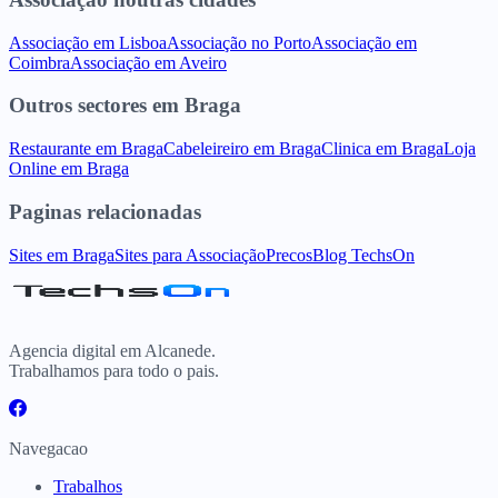
Associação
em
Lisboa
Associação
no
Porto
Associação
em
Coimbra
Associação
em
Aveiro
Outros sectores
em
Braga
Restaurante
em
Braga
Cabeleireiro
em
Braga
Clinica
em
Braga
Loja
Online
em
Braga
Paginas relacionadas
Sites
em
Braga
Sites para
Associação
Precos
Blog TechsOn
Agencia digital em Alcanede.
Trabalhamos para todo o pais.
Navegacao
Trabalhos