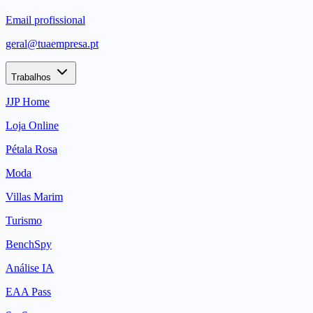
Email profissional
geral@tuaempresa.pt
Trabalhos
JJP Home
Loja Online
Pétala Rosa
Moda
Villas Marim
Turismo
BenchSpy
Análise IA
EAA Pass