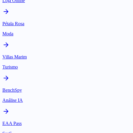
Loja Online
Pétala Rosa
Moda
Villas Marim
Turismo
BenchSpy
Análise IA
EAA Pass