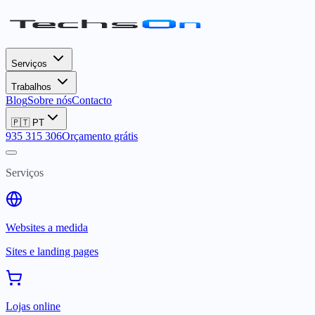
Serviços
Trabalhos
Blog
Sobre nós
Contacto
🇵🇹
PT
935 315 306
Orçamento grátis
Serviços
Websites a medida
Sites e landing pages
Lojas online