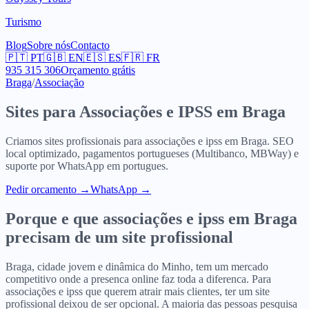
Turismo
Blog
Sobre nós
Contacto
🇵🇹
PT
🇬🇧
EN
🇪🇸
ES
🇫🇷
FR
935 315 306
Orçamento grátis
Braga
/
Associação
Sites para
Associações e IPSS
em
Braga
Criamos sites profissionais para
associações e ipss
em
Braga
. SEO
local optimizado, pagamentos portugueses (Multibanco, MBWay) e
suporte por WhatsApp em portugues.
Pedir orcamento
→
WhatsApp →
Porque e que
associações e ipss
em
Braga
precisam de um site profissional
Braga, cidade jovem e dinâmica do Minho, tem um mercado
competitivo onde a presenca online faz toda a diferenca. Para
associações e ipss que querem atrair mais clientes, ter um site
profissional deixou de ser opcional. A maioria das pessoas pesquisa