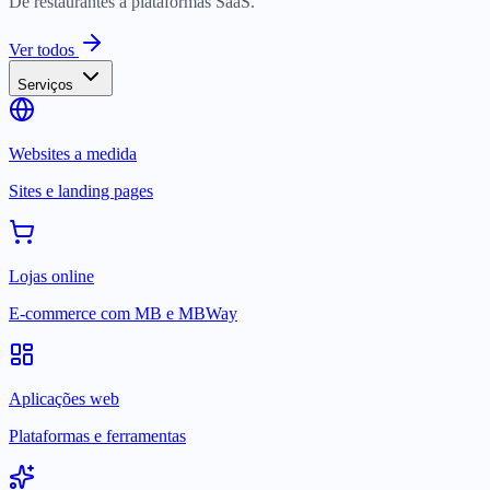
De restaurantes a plataformas SaaS.
Ver todos
Serviços
Websites a medida
Sites e landing pages
Lojas online
E-commerce com MB e MBWay
Aplicações web
Plataformas e ferramentas