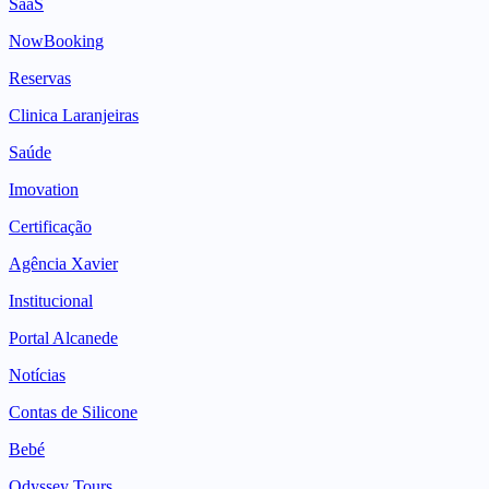
SaaS
NowBooking
Reservas
Clinica Laranjeiras
Saúde
Imovation
Certificação
Agência Xavier
Institucional
Portal Alcanede
Notícias
Contas de Silicone
Bebé
Odyssey Tours