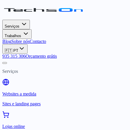
Serviços
Trabalhos
Blog
Sobre nós
Contacto
🇵🇹
PT
935 315 306
Orçamento grátis
Serviços
Websites a medida
Sites e landing pages
Lojas online