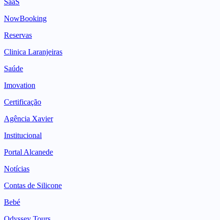
SaaS
NowBooking
Reservas
Clinica Laranjeiras
Saúde
Imovation
Certificação
Agência Xavier
Institucional
Portal Alcanede
Notícias
Contas de Silicone
Bebé
Odyssey Tours