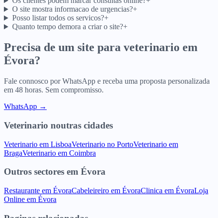
Os clientes podem marcar consultas online?
+
O site mostra informacao de urgencias?
+
Posso listar todos os servicos?
+
Quanto tempo demora a criar o site?
+
Precisa de um site para
veterinario
em
Évora
?
Fale connosco por WhatsApp e receba uma proposta personalizada
em 48 horas. Sem compromisso.
WhatsApp →
Veterinario
noutras cidades
Veterinario
em
Lisboa
Veterinario
no
Porto
Veterinario
em
Braga
Veterinario
em
Coimbra
Outros sectores
em
Évora
Restaurante
em
Évora
Cabeleireiro
em
Évora
Clinica
em
Évora
Loja
Online
em
Évora