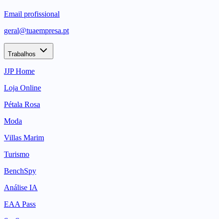
Email profissional
geral@tuaempresa.pt
Trabalhos
JJP Home
Loja Online
Pétala Rosa
Moda
Villas Marim
Turismo
BenchSpy
Análise IA
EAA Pass