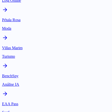
Loja Online
Pétala Rosa
Moda
Villas Marim
Turismo
BenchSpy
Análise IA
EAA Pass