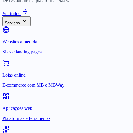
De restaurantes a plataformas SaaS.
Ver todos
Serviços
Websites a medida
Sites e landing pages
Lojas online
E-commerce com MB e MBWay
Aplicações web
Plataformas e ferramentas