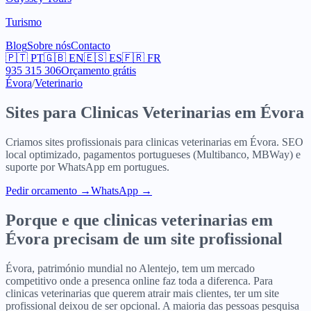
Turismo
Blog
Sobre nós
Contacto
🇵🇹
PT
🇬🇧
EN
🇪🇸
ES
🇫🇷
FR
935 315 306
Orçamento grátis
Évora
/
Veterinario
Sites para
Clinicas Veterinarias
em
Évora
Criamos sites profissionais para
clinicas veterinarias
em
Évora
. SEO
local optimizado, pagamentos portugueses (Multibanco, MBWay) e
suporte por WhatsApp em portugues.
Pedir orcamento
→
WhatsApp →
Porque e que
clinicas veterinarias
em
Évora
precisam de um site profissional
Évora, património mundial no Alentejo, tem um mercado
competitivo onde a presenca online faz toda a diferenca. Para
clinicas veterinarias que querem atrair mais clientes, ter um site
profissional deixou de ser opcional. A maioria das pessoas pesquisa