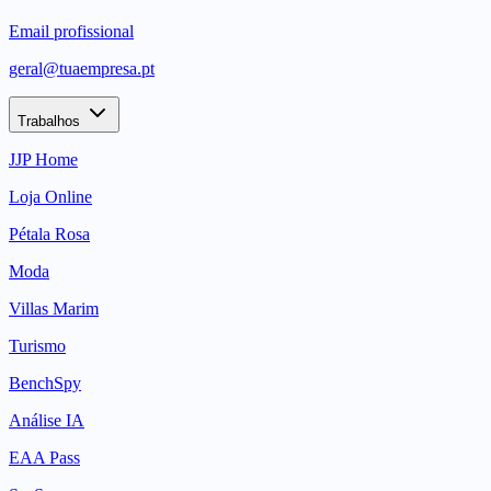
Email profissional
geral@tuaempresa.pt
Trabalhos
JJP Home
Loja Online
Pétala Rosa
Moda
Villas Marim
Turismo
BenchSpy
Análise IA
EAA Pass