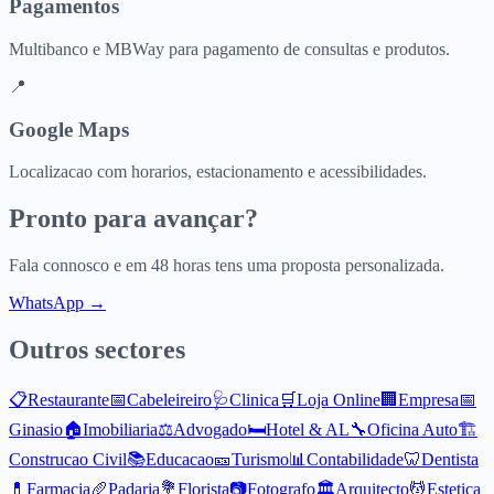
Pagamentos
Multibanco e MBWay para pagamento de consultas e produtos.
📍
Google Maps
Localizacao com horarios, estacionamento e acessibilidades.
Pronto para avançar?
Fala connosco e em 48 horas tens uma proposta personalizada.
WhatsApp →
Outros sectores
📋
Restaurante
📅
Cabeleireiro
🩺
Clinica
🛒
Loja Online
🏢
Empresa
📅
Ginasio
🏠
Imobiliaria
⚖️
Advogado
🛏️
Hotel & AL
🔧
Oficina Auto
🏗️
Construcao Civil
📚
Educacao
🎫
Turismo
📊
Contabilidade
🦷
Dentista
💊
Farmacia
🥖
Padaria
💐
Florista
📷
Fotografo
🏛️
Arquitecto
💆
Estetica