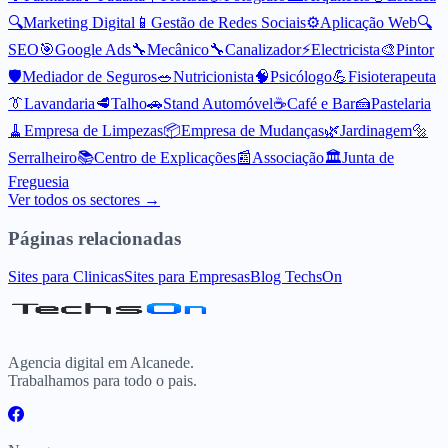
🔍
Marketing Digital
📱
Gestão de Redes Sociais
⚙️
Aplicação Web
🔍
SEO
🎯
Google Ads
🔧
Mecânico
🔧
Canalizador
⚡
Electricista
🎨
Pintor
🛡️
Mediador de Seguros
🥗
Nutricionista
🧠
Psicólogo
💪
Fisioterapeuta
👔
Lavandaria
🥩
Talho
🚗
Stand Automóvel
☕
Café e Bar
🍰
Pastelaria
🧹
Empresa de Limpezas
📦
Empresa de Mudanças
🌿
Jardinagem
🔩
Serralheiro
📚
Centro de Explicações
📰
Associação
🏛️
Junta de
Freguesia
Ver todos os sectores →
Páginas relacionadas
Sites para Clinicas
Sites para Empresas
Blog TechsOn
Agencia digital em Alcanede.
Trabalhamos para todo o pais.