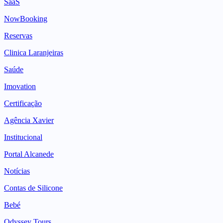
SaaS
NowBooking
Reservas
Clinica Laranjeiras
Saúde
Imovation
Certificação
Agência Xavier
Institucional
Portal Alcanede
Notícias
Contas de Silicone
Bebé
Odyssey Tours