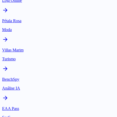
Loja Online
Pétala Rosa
Moda
Villas Marim
Turismo
BenchSpy
Análise IA
EAA Pass