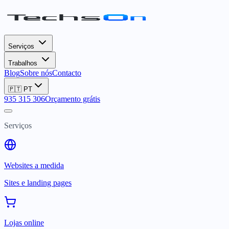
Serviços
Trabalhos
Blog
Sobre nós
Contacto
🇵🇹
PT
935 315 306
Orçamento grátis
Serviços
Websites a medida
Sites e landing pages
Lojas online