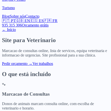
Turismo
Blog
Sobre nós
Contacto
🇵🇹
PT
🇬🇧
EN
🇪🇸
ES
🇫🇷
FR
935 315 306
Orçamento grátis
← Início
Site para
Veterinario
Marcacao de consultas online, lista de servicos, equipa veterinaria e
informacao de urgencias. Site profissional para a sua clinica.
Pedir orçamento
→
Ver trabalhos
O que está incluído
🐾
Marcacao de Consultas
Donos de animais marcam consulta online, com escolha de
veterinario e horario.