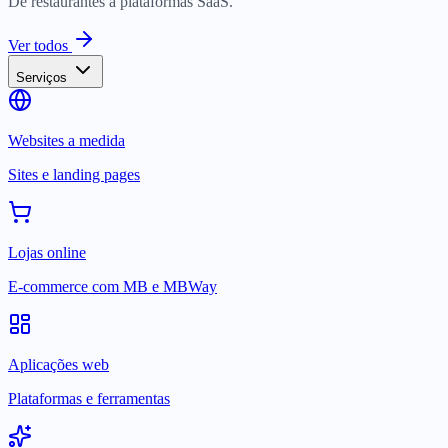
De restaurantes a plataformas SaaS.
Ver todos
Serviços
Websites a medida
Sites e landing pages
Lojas online
E-commerce com MB e MBWay
Aplicações web
Plataformas e ferramentas