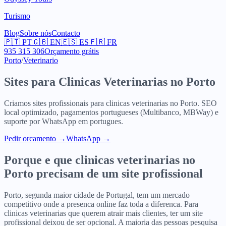
Turismo
Blog
Sobre nós
Contacto
🇵🇹
PT
🇬🇧
EN
🇪🇸
ES
🇫🇷
FR
935 315 306
Orçamento grátis
Porto
/
Veterinario
Sites para
Clinicas Veterinarias
no
Porto
Criamos sites profissionais para
clinicas veterinarias
no
Porto
. SEO
local optimizado, pagamentos portugueses (Multibanco, MBWay) e
suporte por WhatsApp em portugues.
Pedir orcamento
→
WhatsApp →
Porque e que
clinicas veterinarias
no
Porto
precisam de um site profissional
Porto, segunda maior cidade de Portugal, tem um mercado
competitivo onde a presenca online faz toda a diferenca. Para
clinicas veterinarias que querem atrair mais clientes, ter um site
profissional deixou de ser opcional. A maioria das pessoas pesquisa