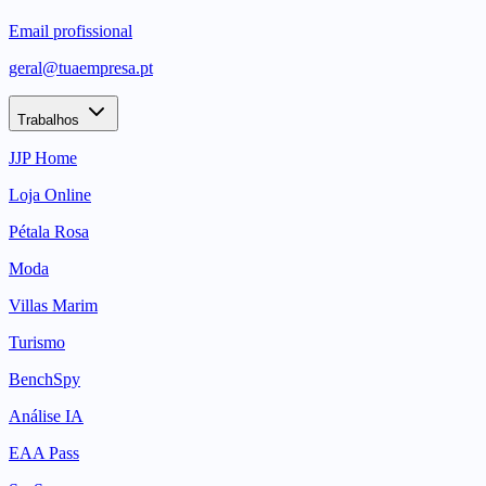
Email profissional
geral@tuaempresa.pt
Trabalhos
JJP Home
Loja Online
Pétala Rosa
Moda
Villas Marim
Turismo
BenchSpy
Análise IA
EAA Pass