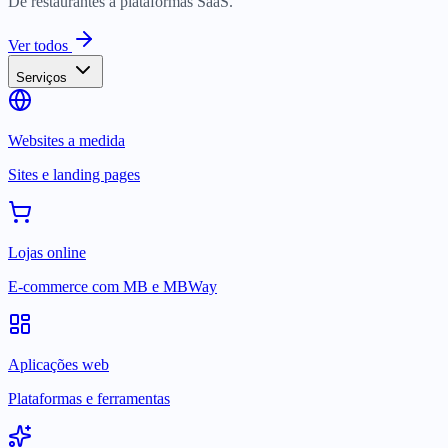
De restaurantes a plataformas SaaS.
Ver todos
Serviços
Websites a medida
Sites e landing pages
Lojas online
E-commerce com MB e MBWay
Aplicações web
Plataformas e ferramentas