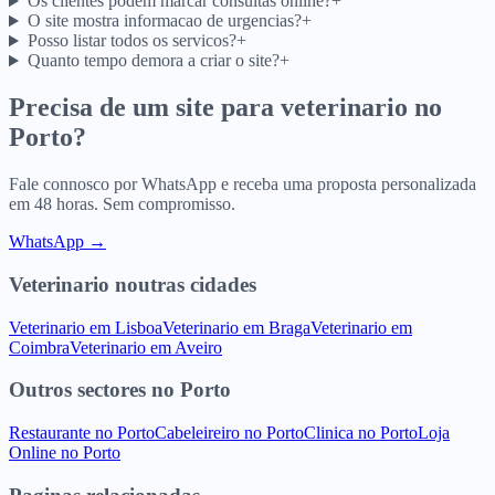
Os clientes podem marcar consultas online?
+
O site mostra informacao de urgencias?
+
Posso listar todos os servicos?
+
Quanto tempo demora a criar o site?
+
Precisa de um site para
veterinario
no
Porto
?
Fale connosco por WhatsApp e receba uma proposta personalizada
em 48 horas. Sem compromisso.
WhatsApp →
Veterinario
noutras cidades
Veterinario
em
Lisboa
Veterinario
em
Braga
Veterinario
em
Coimbra
Veterinario
em
Aveiro
Outros sectores
no
Porto
Restaurante
no
Porto
Cabeleireiro
no
Porto
Clinica
no
Porto
Loja
Online
no
Porto