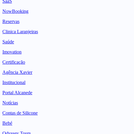
SaaS
NowBooking
Reservas
Clinica Laranjeiras
Saúde
Imovation
Certificação
Agência Xavier
Institucional
Portal Alcanede
Notícias
Contas de Silicone
Bebé
Odyssey Tours