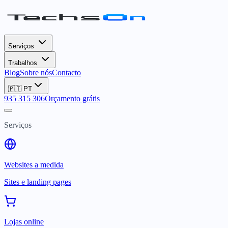
Serviços
Trabalhos
Blog
Sobre nós
Contacto
🇵🇹
PT
935 315 306
Orçamento grátis
Serviços
Websites a medida
Sites e landing pages
Lojas online