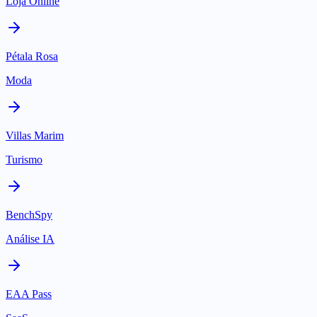
Loja Online
Pétala Rosa
Moda
Villas Marim
Turismo
BenchSpy
Análise IA
EAA Pass