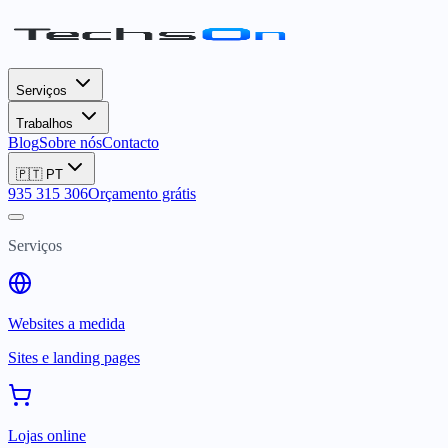
Serviços
Trabalhos
Blog
Sobre nós
Contacto
🇵🇹
PT
935 315 306
Orçamento grátis
Serviços
Websites a medida
Sites e landing pages
Lojas online