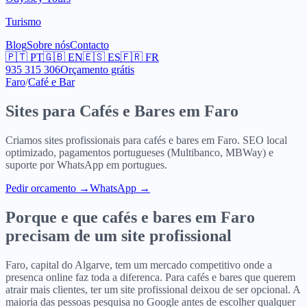
Turismo
Blog
Sobre nós
Contacto
🇵🇹
PT
🇬🇧
EN
🇪🇸
ES
🇫🇷
FR
935 315 306
Orçamento grátis
Faro
/
Café e Bar
Sites para
Cafés e Bares
em
Faro
Criamos sites profissionais para
cafés e bares
em
Faro
. SEO local
optimizado, pagamentos portugueses (Multibanco, MBWay) e
suporte por WhatsApp em portugues.
Pedir orcamento
→
WhatsApp →
Porque e que
cafés e bares
em
Faro
precisam de um site profissional
Faro, capital do Algarve, tem um mercado competitivo onde a
presenca online faz toda a diferenca. Para cafés e bares que querem
atrair mais clientes, ter um site profissional deixou de ser opcional. A
maioria das pessoas pesquisa no Google antes de escolher qualquer