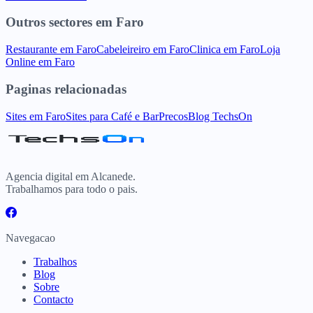
Outros sectores
em
Faro
Restaurante
em
Faro
Cabeleireiro
em
Faro
Clinica
em
Faro
Loja
Online
em
Faro
Paginas relacionadas
Sites
em
Faro
Sites para
Café e Bar
Precos
Blog TechsOn
Agencia digital em Alcanede.
Trabalhamos para todo o pais.
Navegacao
Trabalhos
Blog
Sobre
Contacto