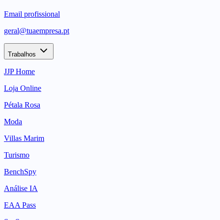
Email profissional
geral@tuaempresa.pt
Trabalhos
JJP Home
Loja Online
Pétala Rosa
Moda
Villas Marim
Turismo
BenchSpy
Análise IA
EAA Pass