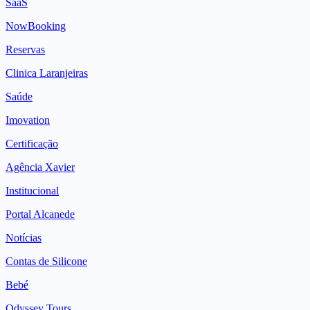
SaaS
NowBooking
Reservas
Clinica Laranjeiras
Saúde
Imovation
Certificação
Agência Xavier
Institucional
Portal Alcanede
Notícias
Contas de Silicone
Bebé
Odyssey Tours