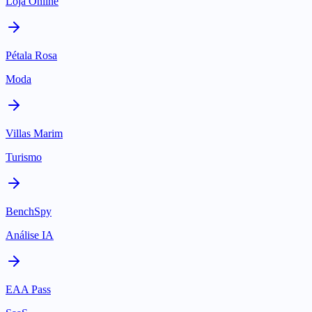
Loja Online
Pétala Rosa
Moda
Villas Marim
Turismo
BenchSpy
Análise IA
EAA Pass