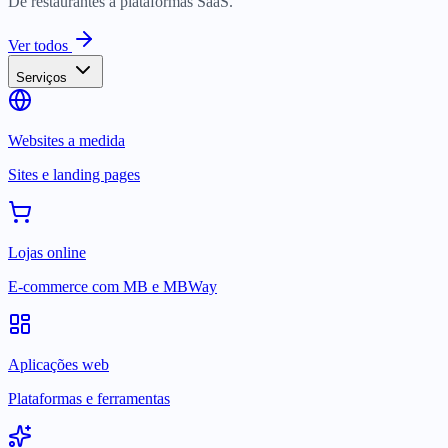
De restaurantes a plataformas SaaS.
Ver todos
Serviços
Websites a medida
Sites e landing pages
Lojas online
E-commerce com MB e MBWay
Aplicações web
Plataformas e ferramentas